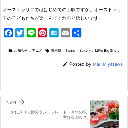
オーストラリアでははじめての上映ですが、オーストラリ
アの子どもたちが楽しんでくれると嬉しいです。
F
T
Li
Pi
H
E
共
a
w
n
nt
at
m
有
c
itt
e
er
e
ai

お知らせ
,
アニメ

映画祭
,
Twins in Bakery
,
Little Big Shots
e
er
e
n
l

Posted by
Mari Miyazawa
b
st
a
o
o
k

Next
おにぎりで節分ランチプレート - 今年の恵
方は東北東？