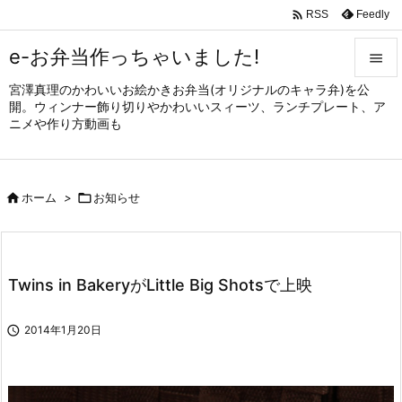

Feedly
RSS
e-お弁当作っちゃいました!

宮澤真理のかわいいお絵かきお弁当(オリジナルのキャラ弁)を公

開。ウィンナー飾り切りやかわいいスィーツ、ランチプレート、ア
メニュ
ニメや作り方動画も

サイド


ホーム
>

お知らせ
前へ

次へ

Twins in BakeryがLittle Big Shotsで上映
検索

2014年1月20日