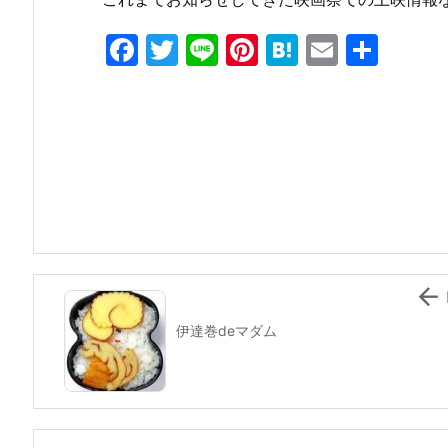
F
T
Li
Pi
H
E
共
a
w
n
nt
at
m
有
c
itt
e
er
e
ai
e
er
e
n
l
b
st
a
o
o
k

伊達巻deマダム