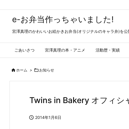
e-お弁当作っちゃいました!
宮澤真理のかわいいお絵かきお弁当(オリジナルのキャラ弁)を
ごあいさつ
宮澤真理の本・アニメ
活動歴・実績

ホーム
>

お知らせ
Twins in Bakery オ

2014年1月6日