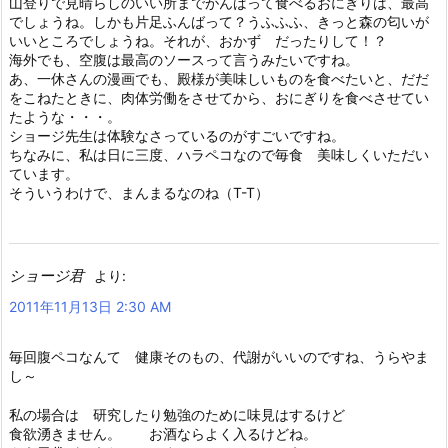
山登りで見晴らしのいい所までがんばって食べるおにぎりは、最高
でしょうね。しかも片足ふんばって？うふふふ、きっと森の匂いが
いいところでしょうね。それが、おかず だったりして！？
海外でも、空腹は最高のソースって言うみたいですね。
あ、一休さんの漫画でも、殿様が美味しいものを食べたいと、だだ
をこねたときに、肉体労働をさせてから、おにぎりを食べさせてい
たような・・・。
ショージ先生は体験なさっているのがすごいですね。
ちなみに、私は日に三度、ハラペコなので毎食 美味しくいただい
ています。
そういうわけで、まんまるなのね（T-T）
ショージ君
より:
2011年11月13日 2:30 AM
毎回腹ペコなんて 健康そのもの、代謝がいいのですね、うらやま
し～
私の場合は 研究したり勉強のために味見はするけど
食欲湧きません。 お酒ならよく入るけどね。