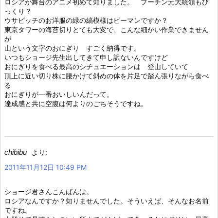
ロシアが舞台のアニメ初めて知りました。 プーチン元大統領もび
っくり？
ウサビッチのお洋服の緑の縞模様はピーマンですか？
東京タワーの海苔切りとても大変で、こんな細かい作業できません
が
山という文字のおにぎり すごく納得です。
いつもショージ先生出してきて申し訳ないんですけど
おにぎりを食べる最高のシチュエーションは 登山していて
頂上に近い切り株に腰かけて斜めの体を片足で踏ん張りながら食べ
る
おにぎりが一番おいしいんだって。
達成感と共に空腹は何よりのごちそうですね。
chibibu
より:
2011年11月12日 10:49 PM
ショージ君さんこんばんは。
ロシアなんですか？知りませんでした。そういえば、そんなお名前
ですね。