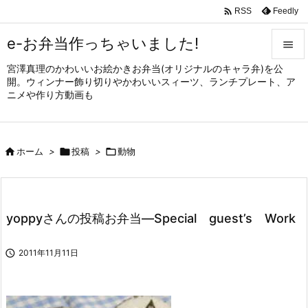

Feedly
RSS
e-お弁当作っちゃいました!

宮澤真理のかわいいお絵かきお弁当(オリジナルのキャラ弁)を公

開。ウィンナー飾り切りやかわいいスィーツ、ランチプレート、ア
メニュ
ニメや作り方動画も

サイド


ホーム
>

投稿
>

動物
前へ

次へ

yoppyさんの投稿お弁当—Special guest’s Work
検索

2011年11月11日