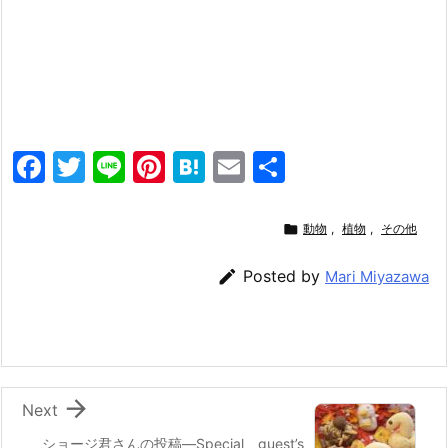
F
T
Li
Pi
H
E
共
a
w
n
nt
at
m
有
c
itt
e
er
e
ai

動物
,
植物
,
その他
e
er
e
n
l

Posted by
Mari Miyazawa
b
st
a
o
o
k

Next
ショージ君さんの投稿—Special guest’s