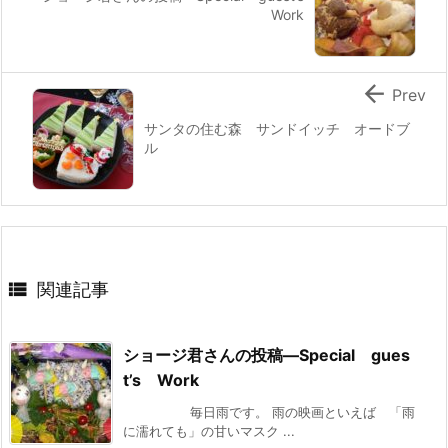
Work

Prev
サンタの住む森 サンドイッチ オードブ
ル

関連記事
ショージ君さんの投稿—Special gues
t’s Work
毎日雨です。 雨の映画といえば 「雨
に濡れても」の甘いマスク ...