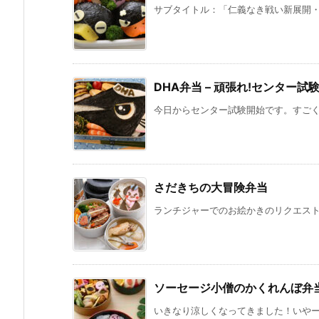
サブタイトル：「仁義なき戦い新展開・新
DHA弁当 – 頑張れ!センター試
今日からセンター試験開始です。すごく寒
さだきちの大冒険弁当
ランチジャーでのお絵かきのリクエストい
ソーセージ小僧のかくれんぼ弁
いきなり涼しくなってきました！いやー自