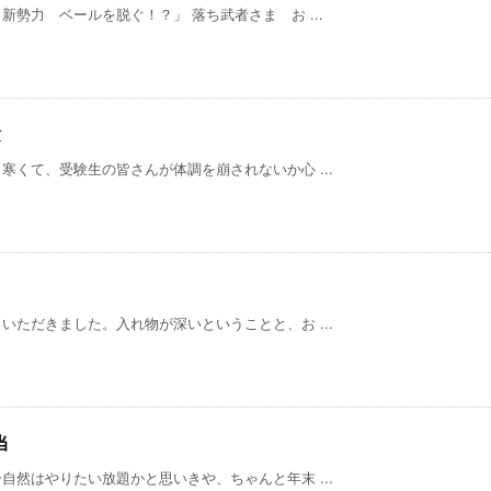
勢力 ベールを脱ぐ！？」 落ち武者さま お ...
験
くて、受験生の皆さんが体調を崩されないか心 ...
ただきました。入れ物が深いということと、お ...
当
然はやりたい放題かと思いきや、ちゃんと年末 ...