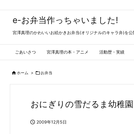
e-お弁当作っちゃいました!
宮澤真理のかわいいお絵かきお弁当(オリジナルのキャラ弁)を
ごあいさつ
宮澤真理の本・アニメ
活動歴・実績

ホーム
>

お弁当
おにぎりの雪だるま幼稚園

2009年12月5日