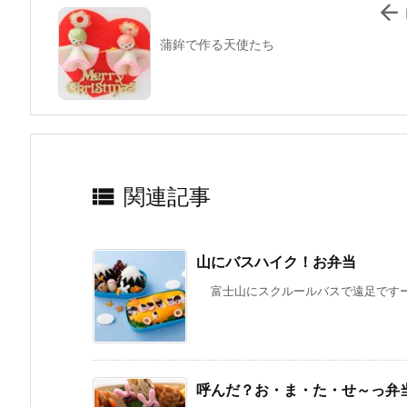

蒲鉾で作る天使たち

関連記事
山にバスハイク！お弁当
富士山にスクルールバスで遠足ですー！卵
呼んだ？お・ま・た・せ～っ弁