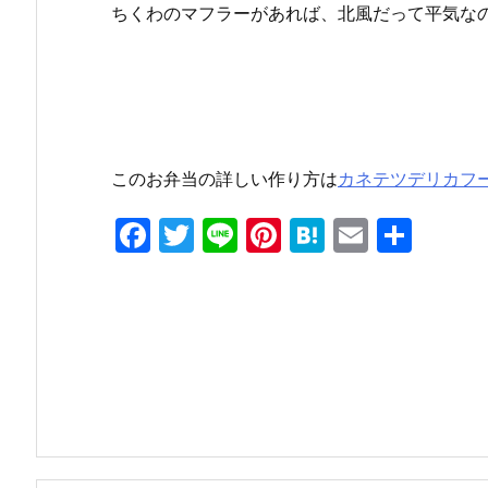
ちくわのマフラーがあれば、北風だって平気な
このお弁当の詳しい作り方は
カネテツデリカフ
F
T
Li
Pi
H
E
共
a
w
n
nt
at
m
有
c
itt
e
er
e
ai
e
er
e
n
l
b
st
a
o
o
k