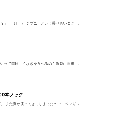
 （T-T） ジプニーという乗り合いタク ...
って毎日 うなぎを食べるのも胃袋に負担 ...
00本ノック
 また夏が戻ってきてしまったので、ペンギン ...