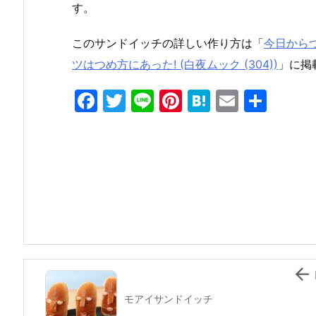
す。
このサンドイッチの詳しい作り方は「
今日から
ツはつめ方にあった! (白夜ムック (304))
」に掲
F
T
Li
Pi
H
E
共
a
w
n
nt
at
m
有
c
itt
e
er
e
ai
e
er
e
n
l
b
st
a
o
o
k

モアイサンドイッチ