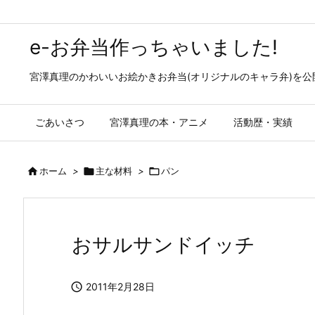
e-お弁当作っちゃいました!
宮澤真理のかわいいお絵かきお弁当(オリジナルのキャラ弁)を
ごあいさつ
宮澤真理の本・アニメ
活動歴・実績

ホーム
>

主な材料
>

パン
おサルサンドイッチ

2011年2月28日