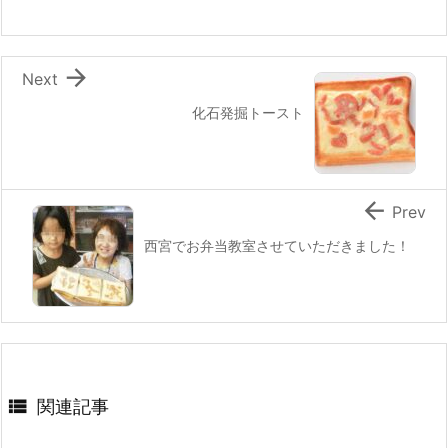
o
k

Next
化石発掘トースト

Prev
西宮でお弁当教室させていただきました！

関連記事