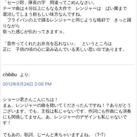
「セージ郎」隊長の字 間違ってごめんなさい。
テーマ曲は４分以上にもなる大作で レンジャーは ばい菌まで
退治してしまう頼もしい味方なんですね。
フライパンの上で踊るレンジャーと同じような格好で きっと踊
りながら
歌った感じが伝わってきますョ。
「昔作ってくれたお弁当を忘れない♪」 というところは
正に 子供の頃の心に染み込んでいる美しい思い出であります。
chibibu
より:
2012年8月24日 2:06 PM
ショージ君さんこんにちは！
まぁ、レンジャーの曲を聴いてくださったんですね！？ありがとう
ございます。でも、主役は私じゃないです、作詞にも作曲にも演奏
にも関係してません。あ、レンジャーのデザインも私じゃないで
す！
でもあの、歌詞、じーんと来ちゃいますよね。（T-T）