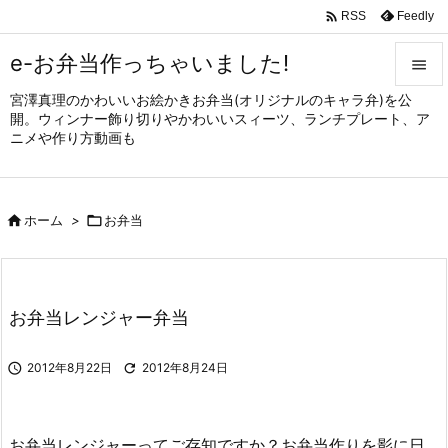

Feedly
RSS
e-お弁当作っちゃいました!

宮澤真理のかわいいお絵かきお弁当(オリジナルのキャラ弁)を公

開。ウィンナー飾り切りやかわいいスィーツ、ランチプレート、ア
メニュ
ニメや作り方動画も

サイド


ホーム
>

お弁当
前へ

次へ

お弁当レンジャー弁当
検索

2012年8月22日

2012年8月24日
お弁当レンジャーってご存知ですか？お弁当作りを影に日