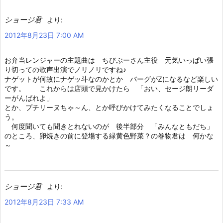
ショージ君
より:
2012年8月23日 7:00 AM
お弁当レンジャーの主題曲は ちびぶーさん主役 元気いっぱい張
り切っての歌声出演でノリノリですね♪
ナゲットが何故にナゲッ斗なのかとか バーグがZになるなど楽しい
です。 これからは店頭で見かけたら 「おい、セージ朗リーダ
ーがんばれよ」
とか、プチリーヌちゃ～ん、とか呼びかけてみたくなることでしょ
う。
何度聞いても聞きとれないのが 後半部分 「みんなともだち」
のところ、卵焼きの前に登場する緑黄色野菜？の巻物君は 何かな
～
ショージ君
より:
2012年8月23日 7:33 AM