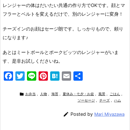
レンジャーの体はだいたい共通の作り方でOKです。顔とマ
フラーとベルトを変えるだけで、別のレンジャーに変身！
チーズインのお顔はセージ朗です。しっかりもので、頼り
になります♪
あとはミートボールとポークビッツのレンジャーがいま
す、是非お試しくださいね。
F
T
Li
Pi
H
E
共
a
w
n
nt
at
m
有
c
itt
e
er
e
ai

お弁当
,
人物
,
海苔
,
夏休み・七夕・お盆
,
風景
,
ごはん
,
e
er
e
n
l
ソーセージ
,
チーズ
,
ハム
b
st
a

Posted by
Mari Miyazawa
o