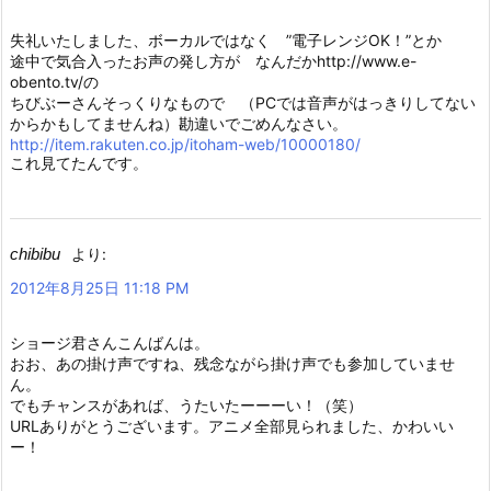
失礼いたしました、ボーカルではなく ”電子レンジOK！”とか
途中で気合入ったお声の発し方が なんだかhttp://www.e-
obento.tv/の
ちびぶーさんそっくりなもので （PCでは音声がはっきりしてない
からかもしてませんね）勘違いでごめんなさい。
http://item.rakuten.co.jp/itoham-web/10000180/
これ見てたんです。
chibibu
より:
2012年8月25日 11:18 PM
ショージ君さんこんばんは。
おお、あの掛け声ですね、残念ながら掛け声でも参加していませ
ん。
でもチャンスがあれば、うたいたーーーい！（笑）
URLありがとうございます。アニメ全部見られました、かわいい
ー！