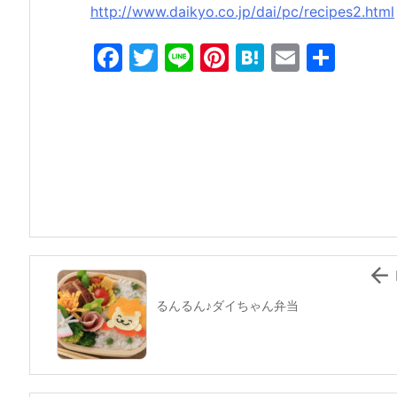
http://www.daikyo.co.jp/dai/pc/recipes2.html
F
T
Li
Pi
H
E
共
a
w
n
nt
at
m
有
c
itt
e
er
e
ai
e
er
e
n
l
b
st
a
o
o
k

るんるん♪ダイちゃん弁当