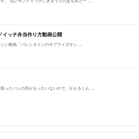
。 丸いサンドイッチにきゅうりの足を具と一 ...
ドイッチ弁当作り方動画公開
新しい動画「バレンタインのサプライズサン ...
ったパンの耳がもったいないので、かえるくん ...