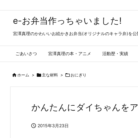
e-お弁当作っちゃいました!
宮澤真理のかわいいお絵かきお弁当(オリジナルのキャラ弁)を
ごあいさつ
宮澤真理の本・アニメ
活動歴・実績

ホーム
>

主な材料
>

おにぎり
かんたんにダイちゃんを

2015年3月23日