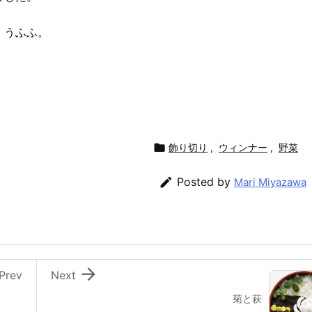
。うふふ。

飾り切り
,
ウィンナー
,
野菜

Posted by
Mari Miyazawa

Prev
Next
菊と萩