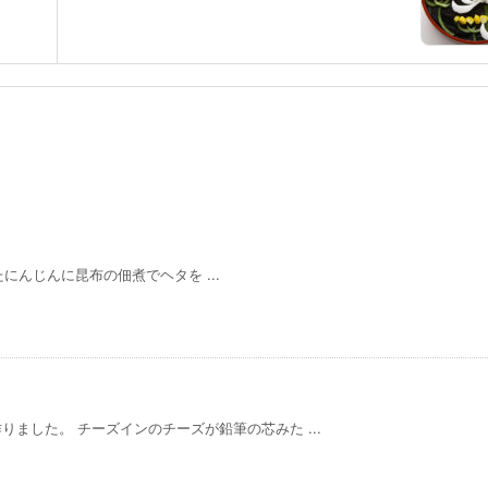
んじんに昆布の佃煮でヘタを ...
ました。 チーズインのチーズが鉛筆の芯みた ...