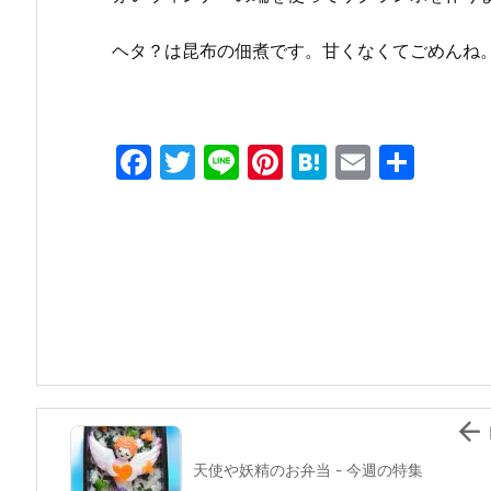
ヘタ？は昆布の佃煮です。甘くなくてごめんね
F
T
Li
Pi
H
E
共
a
w
n
nt
at
m
有
c
itt
e
er
e
ai
e
er
e
n
l
b
st
a
o
o
k

天使や妖精のお弁当 - 今週の特集