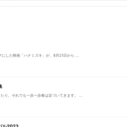
した映画「ハナミズキ」が、8月21日から ...
集
り。それでも一歩一歩春は近づいてきます。 ...
ル2023