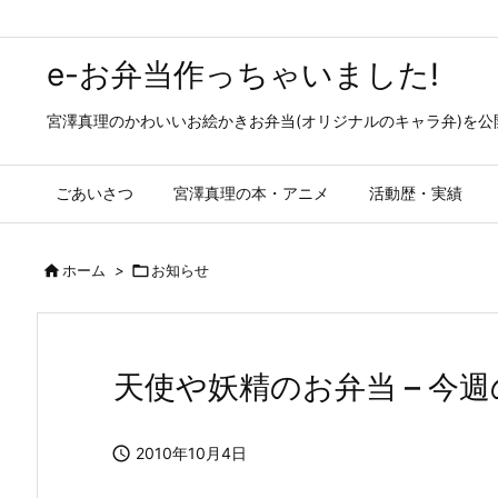
e-お弁当作っちゃいました!
宮澤真理のかわいいお絵かきお弁当(オリジナルのキャラ弁)を
ごあいさつ
宮澤真理の本・アニメ
活動歴・実績

ホーム
>

お知らせ
天使や妖精のお弁当 – 今

2010年10月4日