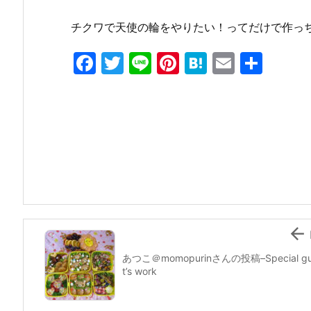
チクワで天使の輪をやりたい！ってだけで作っ
F
T
Li
Pi
H
E
共
a
w
n
nt
at
m
有
c
itt
e
er
e
ai
e
er
e
n
l
b
st
a
o
o
k

あつこ＠momopurinさんの投稿–Special gu
t’s work