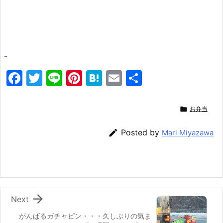
F
T
Li
Pi
H
E
共
a
w
n
nt
at
m
有
c
itt
e
er
e
ai

お弁当
e
er
e
n
l

Posted by
Mari Miyazawa
b
st
a
o
o
k

Next
がんばるガチャピン・・・久しぶりの気ま