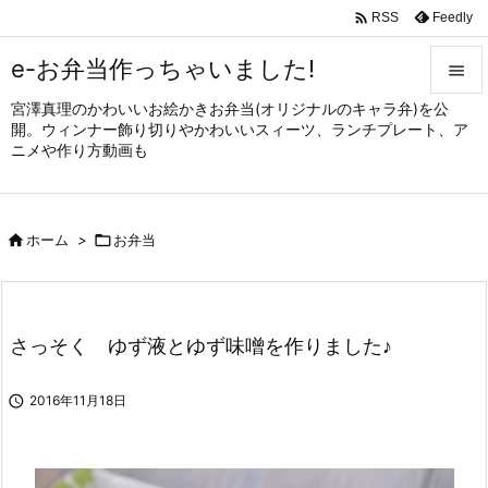

Feedly
RSS
e-お弁当作っちゃいました!

宮澤真理のかわいいお絵かきお弁当(オリジナルのキャラ弁)を公

開。ウィンナー飾り切りやかわいいスィーツ、ランチプレート、ア
メニュ
ニメや作り方動画も

サイド


ホーム
>

お弁当
前へ

次へ

さっそく ゆず液とゆず味噌を作りました♪
検索

2016年11月18日