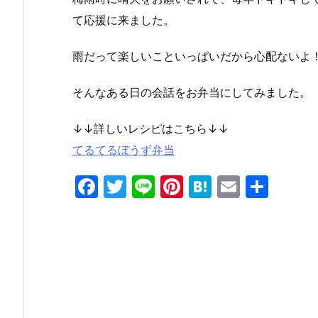
て応援に来ました。
雨だって楽しいこといっぱいだから心配ないよ
そんなある日の会話をお弁当にしてみました。
↓↓詳しいレシピはこちら↓↓
てるてるぼうず弁当
F
T
Li
Pi
H
E
共
a
w
n
nt
at
m
有
c
itt
e
er
e
ai
e
er
e
n
l
b
st
a
o