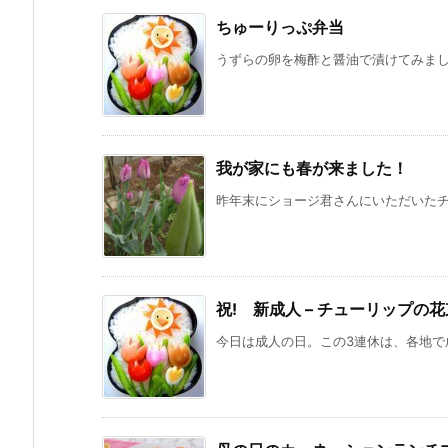
ちゅーりっぷ弁当
うずらの卵を梅酢と醤油で漬けてみました
我が家にも春が来ました！
昨年末にショージ君さんにいただいたチュ
祝! 新成人 – チューリップの
今日は成人の日。この3連休は、各地で成