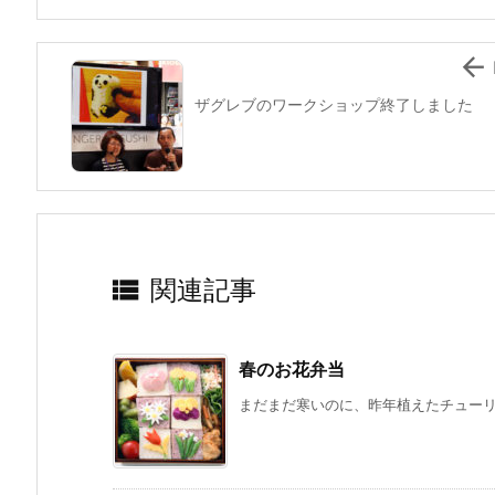
o
k

ザグレブのワークショップ終了しました

関連記事
春のお花弁当
まだまだ寒いのに、昨年植えたチューリッ