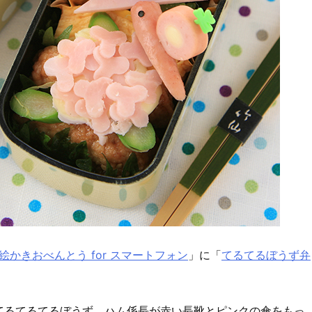
絵かきおべんとう for スマートフォン
」に「
てるてるぼうず弁
てるてるてるぼうず。ハム係長が赤い長靴とピンクの傘をもっ