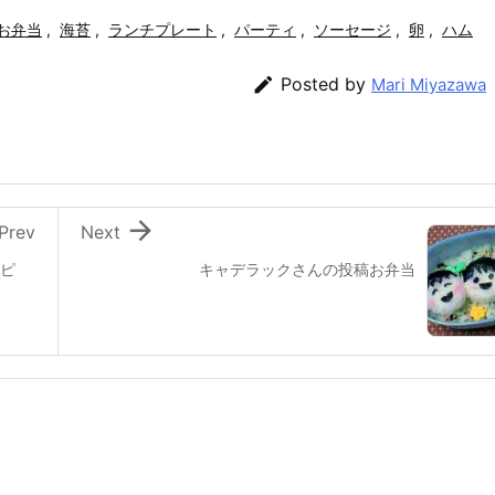
お弁当
,
海苔
,
ランチプレート
,
パーティ
,
ソーセージ
,
卵
,
ハム

Posted by
Mari Miyazawa

Prev
Next
るピ
キャデラックさんの投稿お弁当