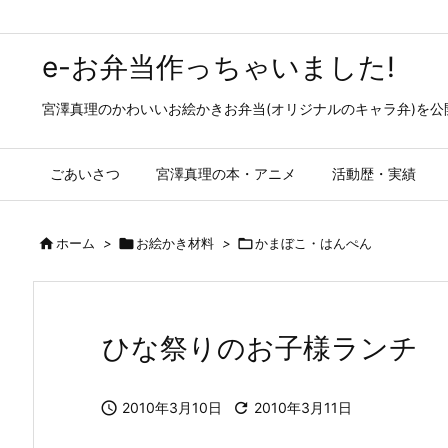
e-お弁当作っちゃいました!
宮澤真理のかわいいお絵かきお弁当(オリジナルのキャラ弁)を
ごあいさつ
宮澤真理の本・アニメ
活動歴・実績

ホーム
>

お絵かき材料
>

かまぼこ・はんぺん
ひな祭りのお子様ランチ

2010年3月10日

2010年3月11日