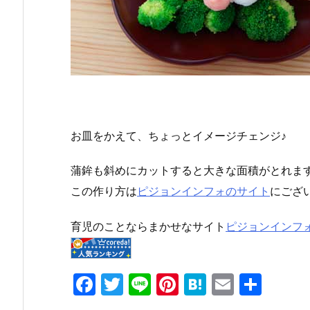
お皿をかえて、ちょっとイメージチェンジ♪
蒲鉾も斜めにカットすると大きな面積がとれま
この作り方は
ピジョンインフォのサイト
にござ
育児のことならまかせなサイト
ピジョンインフ
F
T
Li
Pi
H
E
共
a
w
n
nt
at
m
有