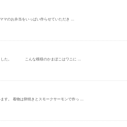
クママのお弁当をいっぱい作らせていただき ...
ました。 こんな模様のかまぼこはワニに ...
す。 着物は卵焼きとスモークサーモンで作っ ...