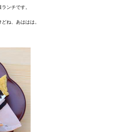
様ランチです。
けどね、あははは。