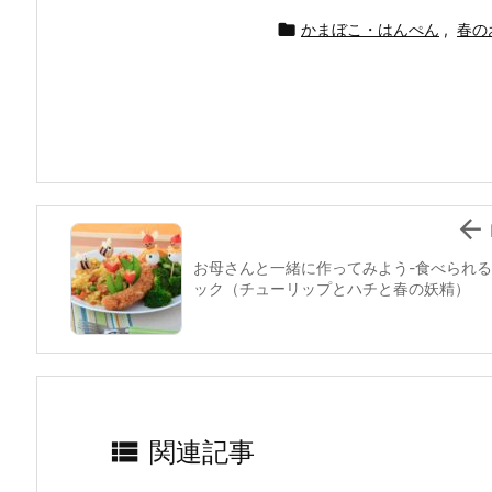
c
itt
e
er
e
ai

かまぼこ・はんぺん
,
春の
e
er
e
n
l
b
st
a
o
o
k

お母さんと一緒に作ってみよう-食べられ
ック（チューリップとハチと春の妖精）

関連記事