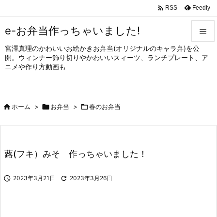

Feedly
RSS
e-お弁当作っちゃいました!

宮澤真理のかわいいお絵かきお弁当(オリジナルのキャラ弁)を公

開。ウィンナー飾り切りやかわいいスィーツ、ランチプレート、ア
メニュ
ニメや作り方動画も

サイド


ホーム
>

お弁当
>

春のお弁当
前へ

次へ

蕗(フキ）みそ 作っちゃいました！
検索

2023年3月21日

2023年3月26日