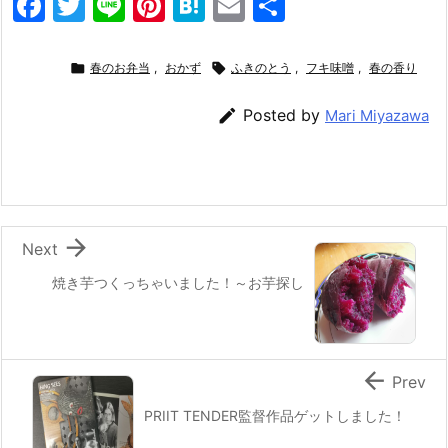
F
T
Li
Pi
H
E
共
a
w
n
nt
at
m
有
c
itt
e
er
e
ai

春のお弁当
,
おかず

ふきのとう
,
フキ味噌
,
春の香り
e
er
e
n
l

Posted by
Mari Miyazawa
b
st
a
o
o
k

Next
焼き芋つくっちゃいました！～お芋探し

Prev
PRIIT TENDER監督作品ゲットしました！