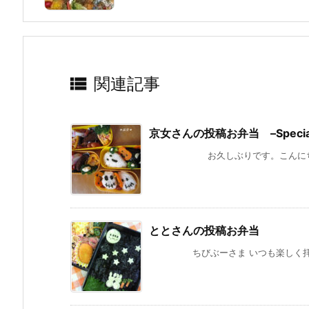

関連記事
京女さんの投稿お弁当 –Special 
お久しぶりです。こんにちは。 子
ととさんの投稿お弁当
ちびぶーさま いつも楽しく拝見させ