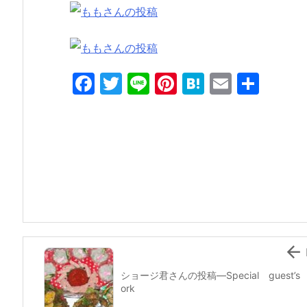
F
T
Li
Pi
H
E
共
a
w
n
nt
at
m
有
c
itt
e
er
e
ai
e
er
e
n
l
b
st
a
o
o
k

ショージ君さんの投稿—Special guest’s
ork