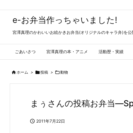
e-お弁当作っちゃいました!
宮澤真理のかわいいお絵かきお弁当(オリジナルのキャラ弁)を
ごあいさつ
宮澤真理の本・アニメ
活動歴・実績

ホーム
>

投稿
>

動物
まぅさんの投稿お弁当—Speci

2011年7月22日