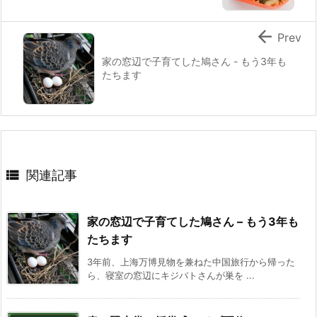

Prev
家の窓辺で子育てした鳩さん - もう3年も
たちます

関連記事
家の窓辺で子育てした鳩さん – もう3年も
たちます
3年前、上海万博見物を兼ねた中国旅行から帰った
ら、寝室の窓辺にキジバトさんが巣を ...