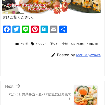
ぜひご覧ください。
F
T
Li
Pi
H
E
共
a
w
n
nt
at
m
有
c
itt
e
er
e
ai

その他

キジバト
,
巣立ち
,
中継
,
USTream
,
Youtube
e
er
e
n
l

Posted by
Mari Miyazawa
b
st
a
o
o
k

Next
なかよし野菜弁当 - 夏バテ防止には野菜で
す