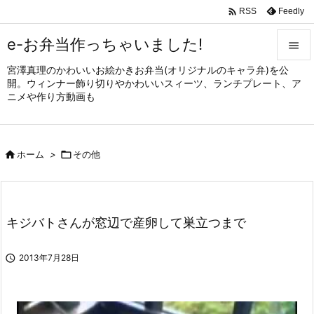

Feedly
RSS
e-お弁当作っちゃいました!

宮澤真理のかわいいお絵かきお弁当(オリジナルのキャラ弁)を公

開。ウィンナー飾り切りやかわいいスィーツ、ランチプレート、ア
メニュ
ニメや作り方動画も

サイド


ホーム
>

その他
前へ

次へ

キジバトさんが窓辺で産卵して巣立つまで
検索

2013年7月28日