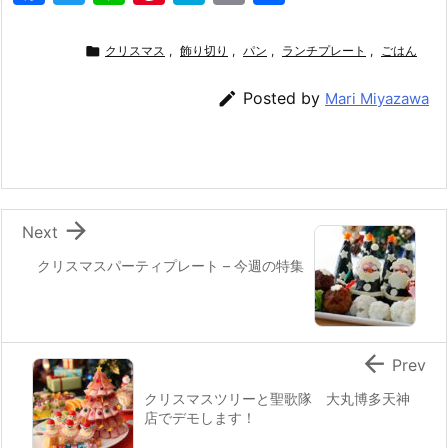
a
w
n
nt
at
m
有
c
itt
e
er
e
ai

クリスマス
,
飾り切り
,
パン
,
ランチプレート
,
ごはん
e
er
e
n
l

Posted by
Mari Miyazawa
b
st
a
o
o
k

Next
クリスマスパーティプレート – 今週の特集

Prev
クリスマスツリーと聖歌隊 大丸博多天神
店でデモします！