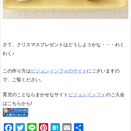
さて、クリスマスプレゼントはどうしようかな・・・わく
わく♪
この作り方は
ピジョンインフォのサイト
にございますの
で、ご覧ください。
育児のことならまかせなサイト
ピジョンインフォ
のご入会
はこちらから!
F
T
Li
Pi
H
E
共