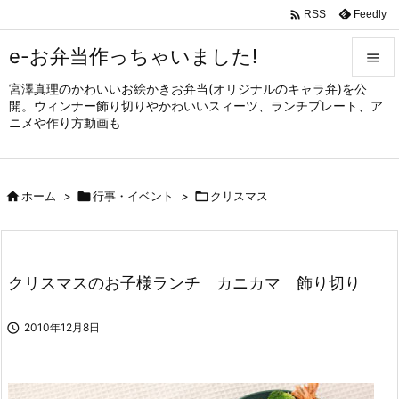

Feedly
RSS
e-お弁当作っちゃいました!

宮澤真理のかわいいお絵かきお弁当(オリジナルのキャラ弁)を公

開。ウィンナー飾り切りやかわいいスィーツ、ランチプレート、ア
メニュ
ニメや作り方動画も

サイド


ホーム
>

行事・イベント
>

クリスマス
前へ

次へ

クリスマスのお子様ランチ カニカマ 飾り切り
検索

2010年12月8日