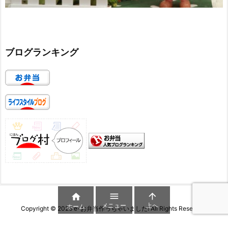
ブログランキング



メニュー
上へ
ホーム
Copyright ©
2026
e-お弁当作っちゃいました!
All Rights Reserved.
WordPress Luxeritas Theme is provided by "
Thought is free
".