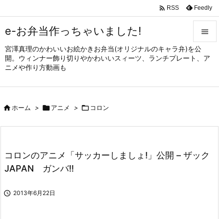

Feedly
RSS
e-お弁当作っちゃいました!

宮澤真理のかわいいお絵かきお弁当(オリジナルのキャラ弁)を公

開。ウィンナー飾り切りやかわいいスィーツ、ランチプレート、ア
メニュ
ニメや作り方動画も

サイド


ホーム
>

アニメ
>

コロン
前へ

次へ

コロンのアニメ「サッカーしましょ!」公開 – ザック
検索
JAPAN ガンバ!!

2013年6月22日