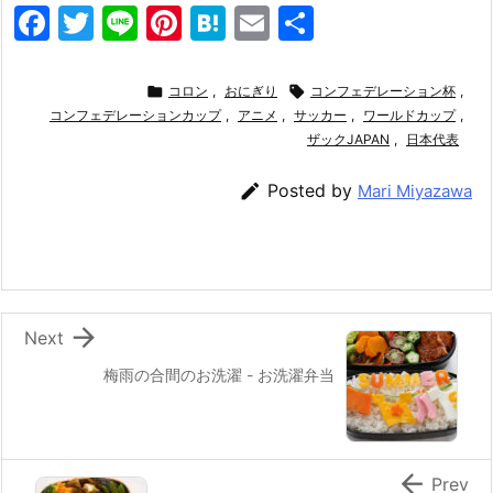
F
T
Li
Pi
H
E
共
a
w
n
nt
at
m
有
c
itt
e
er
e
ai

コロン
,
おにぎり

コンフェデレーション杯
,
e
コンフェデレーションカップ
er
e
n
,
アニメ
l
,
サッカー
,
ワールドカップ
,
ザックJAPAN
,
日本代表
b
st
a
o

Posted by
Mari Miyazawa
o
k

Next
梅雨の合間のお洗濯 - お洗濯弁当

Prev