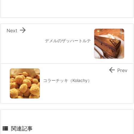
o
o
k

Next
デメルのザッハートルテ

Prev
コラーチッキ（Kolachy）

関連記事