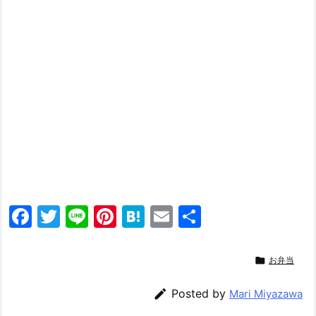
F
T
Li
Pi
H
E
共
a
w
n
nt
at
m
有
c
itt
e
er
e
ai

お弁当
e
er
e
n
l

Posted by
Mari Miyazawa
b
st
a