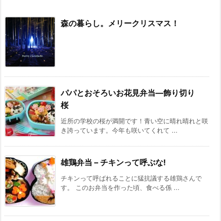
森の暮らし。メリークリスマス！
パパとおそろいお花見弁当—飾り切り
桜
近所の学校の桜が満開です！青い空に晴れ晴れと咲
き誇っています。今年も咲いてくれて ...
雄鶏弁当 – チキンって呼ぶな!
チキンって呼ばれることに猛抗議する雄鶏さんで
す。 このお弁当を作った頃、食べる係 ...