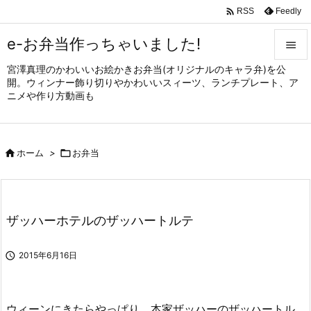

Feedly
RSS
e-お弁当作っちゃいました!

宮澤真理のかわいいお絵かきお弁当(オリジナルのキャラ弁)を公

開。ウィンナー飾り切りやかわいいスィーツ、ランチプレート、ア
メニュ
ニメや作り方動画も

サイド


ホーム
>

お弁当
前へ

次へ

ザッハーホテルのザッハートルテ
検索

2015年6月16日
ウィーンにきたらやっぱり、本家ザッハーのザッハートル