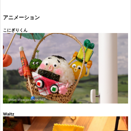
ゴ
リ
ー
アニメーション
こにぎりくん
Waltz