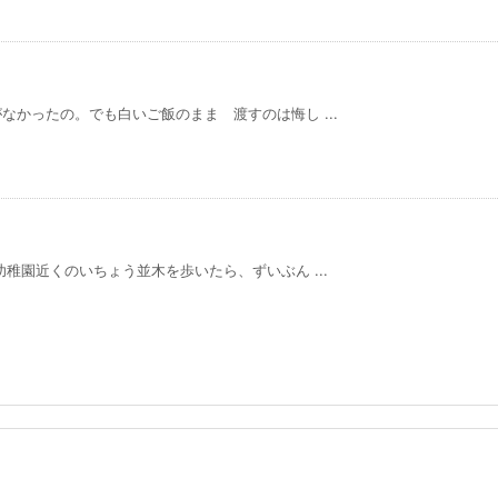
かったの。でも白いご飯のまま 渡すのは悔し ...
稚園近くのいちょう並木を歩いたら、ずいぶん ...