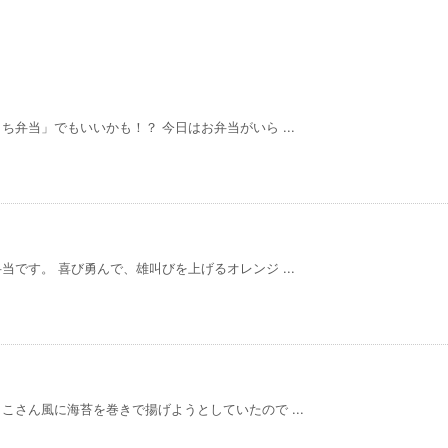
弁当」でもいいかも！？ 今日はお弁当がいら ...
です。 喜び勇んで、雄叫びを上げるオレンジ ...
さん風に海苔を巻きで揚げようとしていたので ...