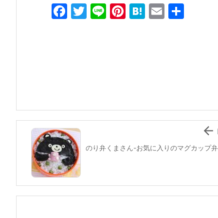
F
T
Li
Pi
H
E
共
a
w
n
nt
at
m
有
c
itt
e
er
e
ai
e
er
e
n
l
b
st
a
o
o
k

のり弁くまさん-お気に入りのマグカップ