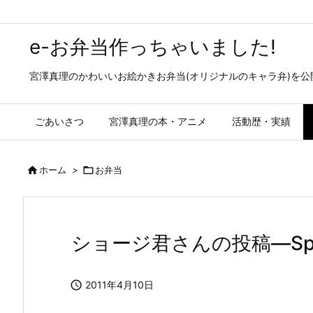
e-お弁当作っちゃいました!
宮澤真理のかわいいお絵かきお弁当(オリジナルのキャラ弁)を
ごあいさつ
宮澤真理の本・アニメ
活動歴・実績

ホーム
>

お弁当
ショージ君さんの投稿—Speci

2011年4月10日