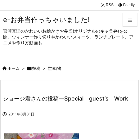

Feedly
RSS
e-お弁当作っちゃいました!

宮澤真理のかわいいお絵かきお弁当(オリジナルのキャラ弁)を公

開。ウィンナー飾り切りやかわいいスィーツ、ランチプレート、ア
メニュ
ニメや作り方動画も

サイド


ホーム
>

投稿
>

動物
前へ

次へ

ショージ君さんの投稿—Special guest’s Work
検索

2011年8月31日