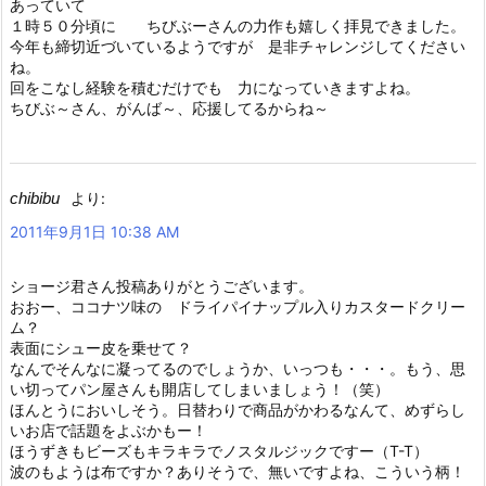
あっていて
１時５０分頃に ちびぶーさんの力作も嬉しく拝見できました。
今年も締切近づいているようですが 是非チャレンジしてください
ね。
回をこなし経験を積むだけでも 力になっていきますよね。
ちびぶ～さん、がんば～、応援してるからね～
chibibu
より:
2011年9月1日 10:38 AM
ショージ君さん投稿ありがとうございます。
おおー、ココナツ味の ドライパイナップル入りカスタードクリー
ム？
表面にシュー皮を乗せて？
なんでそんなに凝ってるのでしょうか、いっつも・・・。もう、思
い切ってパン屋さんも開店してしまいましょう！（笑）
ほんとうにおいしそう。日替わりで商品がかわるなんて、めずらし
いお店で話題をよぶかもー！
ほうずきもビーズもキラキラでノスタルジックですー（T-T）
波のもようは布ですか？ありそうで、無いですよね、こういう柄！