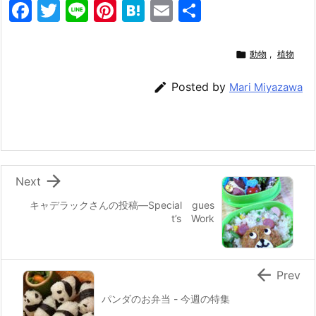
F
T
Li
Pi
H
E
共
a
w
n
nt
at
m
有
c
itt
e
er
e
ai

動物
,
植物
e
er
e
n
l

Posted by
Mari Miyazawa
b
st
a
o
o
k

Next
キャデラックさんの投稿—Special gues
t’s Work

Prev
パンダのお弁当 - 今週の特集