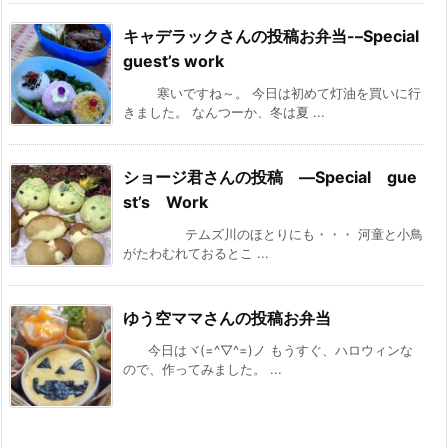
キャデラックさんの投稿お弁当-–Special
guest’s work
寒いですね～。 今日は初めて灯油を買いに行
きました。 なんつーか、冬は夏 ...
ショージ君さんの投稿 —Special gue
st’s Work
テムズ川のほとりにも・・・ 河童と小鳥
がたわむれておるとこ ...
ゆう空ママさんの投稿お弁当
今日はヾ(=^▽^=)ノ もうすぐ、ハロウィンな
ので、作ってみました。 ...