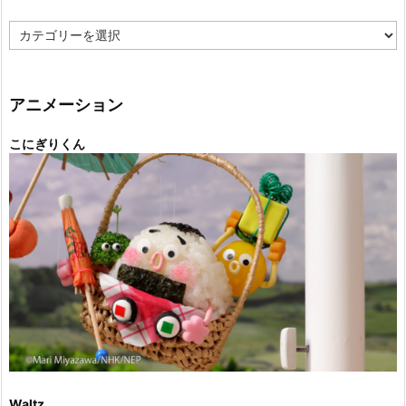
カ
テ
ゴ
リ
ー
アニメーション
こにぎりくん
Waltz