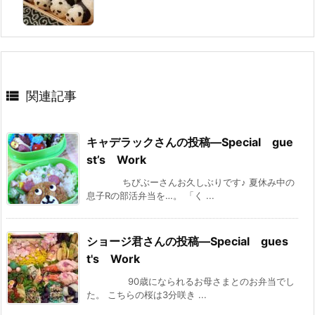

関連記事
キャデラックさんの投稿—Special gue
st’s Work
ちびぶーさんお久しぶりです♪ 夏休み中の
息子Rの部活弁当を…。 「く ...
ショージ君さんの投稿—Special gues
t's Work
90歳になられるお母さまとのお弁当でし
た。 こちらの桜は3分咲き ...