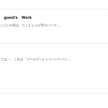
guest’s Work
ンの具は たことじゃが芋のハーブ ...
ば～」 これは「ゴールデンレトリーバーパン ...