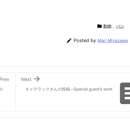

動物
,
パン

Posted by
Mari Miyazawa

Prev
Next
り
キャデラックさんの投稿-–Special guest’s work