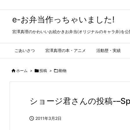
e-お弁当作っちゃいました!
宮澤真理のかわいいお絵かきお弁当(オリジナルのキャラ弁)を
ごあいさつ
宮澤真理の本・アニメ
活動歴・実績

ホーム
>

投稿
>

動物
ショージ君さんの投稿-–Specia

2011年3月2日