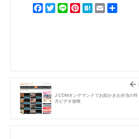
F
T
Li
Pi
H
E
共
a
w
n
nt
at
m
有
c
itt
e
er
e
ai
e
er
e
n
l
b
st
a
o
o
k

J:COMオンデマンドでお絵かきお弁当の作
方ビデオ放映