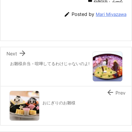
c
itt
e
er
e
ai

お知らせ
,
アニメ
e
er
e
n
l

Posted by
Mari Miyazawa
b
st
a
o
o
k

Next
お雛様弁当 - 喧嘩してるわけじゃないのよ!

Prev
おにぎりのお雛様