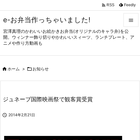

Feedly
RSS
e-お弁当作っちゃいました!

宮澤真理のかわいいお絵かきお弁当(オリジナルのキャラ弁)を公

開。ウィンナー飾り切りやかわいいスィーツ、ランチプレート、ア
メニュ
ニメや作り方動画も

サイド


ホーム
>

お知らせ
前へ

次へ

ジュネーブ国際映画祭で観客賞受賞
検索

2014年2月21日