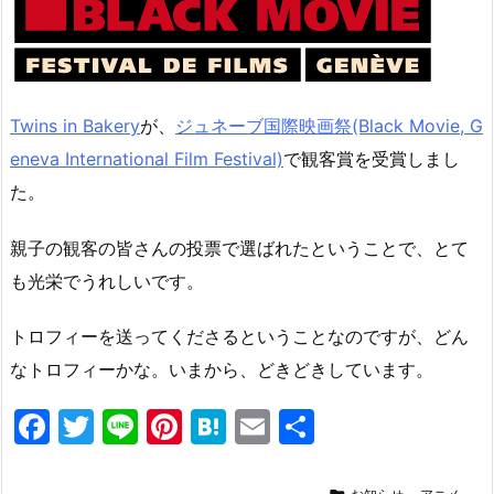
Twins in Bakery
が、
ジュネーブ国際映画祭(Black Movie, G
eneva International Film Festival)
で観客賞を受賞しまし
た。
親子の観客の皆さんの投票で選ばれたということで、とて
も光栄でうれしいです。
トロフィーを送ってくださるということなのですが、どん
なトロフィーかな。いまから、どきどきしています。
F
T
Li
Pi
H
E
共
a
w
n
nt
at
m
有