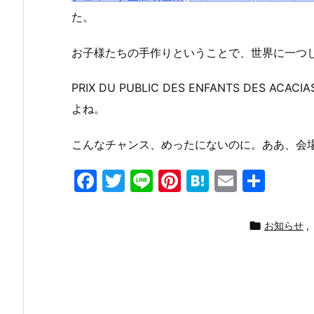
た。
お子様たちの手作りということで、世界に一つ
PRIX DU PUBLIC DES ENFANTS D
よね。
こんなチャンス、めったにないのに。ああ、会
F
T
Li
Pi
H
E
共
a
w
n
nt
at
m
有
c
itt
e
er
e
ai

お知らせ
,
e
er
e
n
l
b
st
a
o