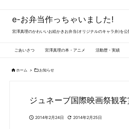
e-お弁当作っちゃいました!
宮澤真理のかわいいお絵かきお弁当(オリジナルのキャラ弁)を
ごあいさつ
宮澤真理の本・アニメ
活動歴・実績

ホーム
>

お知らせ
ジュネーブ国際映画祭観客

2014年2月24日

2014年2月25日