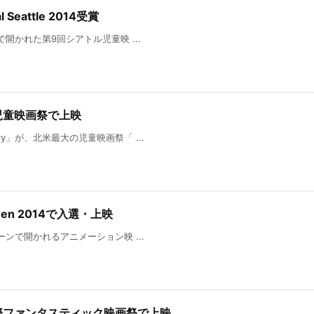
val Seattle 2014受賞
トルで開かれた第9回シアトル児童映 ...
国際児童映画祭で上映
ery」が、北米最大の児童映画祭「 ...
Women 2014で入選・上映
ウィーンで開かれるアニメーション映 ...
ばり国際ファンタスティック映画祭で上映