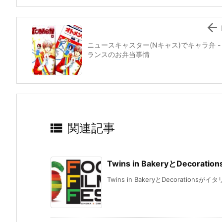
o
k

ニュースキャスター(Nキャス)でキャラ弁 -
ランスのお弁当事情

関連記事
Twins in BakeryとDecorati
Twins in BakeryとDecorationsがイ