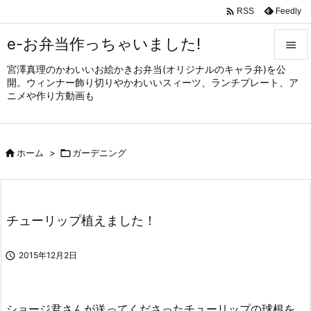

Feedly
RSS
e-お弁当作っちゃいました!

宮澤真理のかわいいお絵かきお弁当(オリジナルのキャラ弁)を公

開。ウィンナー飾り切りやかわいいスィーツ、ランチプレート、ア
メニュ
ニメや作り方動画も

サイド


ホーム
>

ガーデニング
前へ

次へ

チューリップ植えました！
検索

2015年12月2日
ショージ君さんが送ってくださったチューリップの球根を