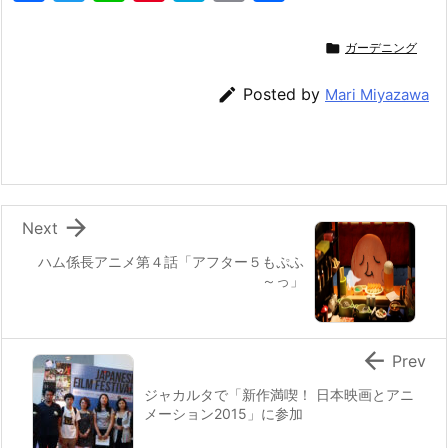
a
w
n
nt
at
m
有
c
itt
e
er
e
ai

ガーデニング
e
er
e
n
l

Posted by
Mari Miyazawa
b
st
a
o
o
k

Next
ハム係長アニメ第４話「アフター５もぷふ
～っ」

Prev
ジャカルタで「新作満喫！ 日本映画とアニ
メーション2015」に参加