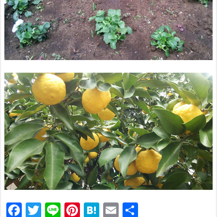
F
T
Li
Pi
H
E
共