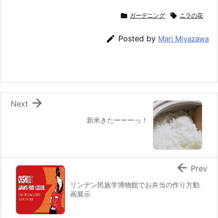
a
w
n
nt
at
m
有
c
itt
e
er
e
ai

ガーデニング

ニラの花
e
er
e
n
l

Posted by
Mari Miyazawa
b
st
a
o
o
k

Next
新米きたーーーっ！

Prev
リンデン民族学博物館でお弁当の作り方動
画展示