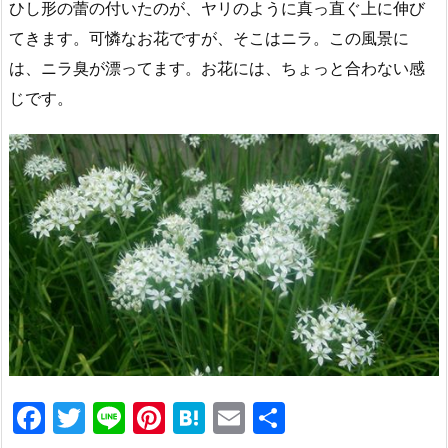
ひし形の蕾の付いたのが、ヤリのように真っ直ぐ上に伸び
てきます。可憐なお花ですが、そこはニラ。この風景に
は、ニラ臭が漂ってます。お花には、ちょっと合わない感
じです。
F
T
Li
Pi
H
E
共