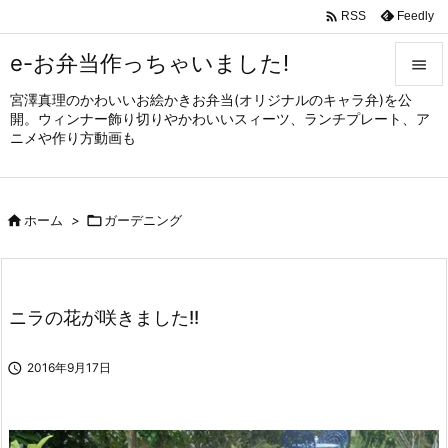

Feedly
RSS
e-お弁当作っちゃいました!

宮澤真理のかわいいお絵かきお弁当(オリジナルのキャラ弁)を公

開。ウィンナー飾り切りやかわいいスィーツ、ランチプレート、ア
メニュ
ニメや作り方動画も

サイド


ホーム
>

ガーデニング
前へ

次へ

ニラの花が咲きました!!
検索

2016年9月17日