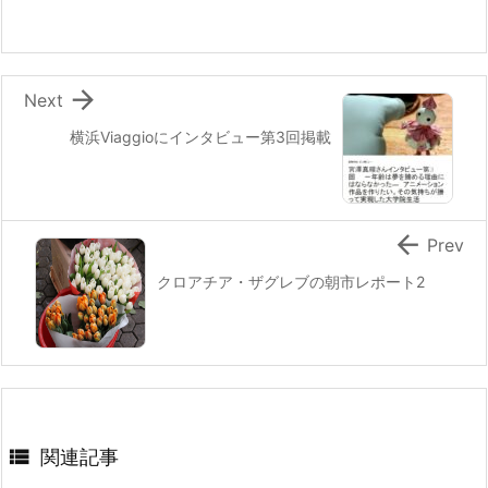
o
k

Next
横浜Viaggioにインタビュー第3回掲載

Prev
クロアチア・ザグレブの朝市レポート2

関連記事