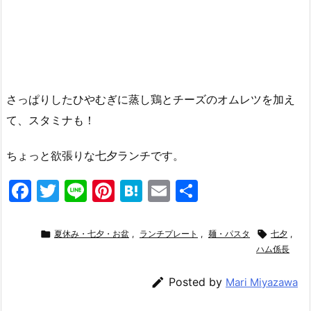
さっぱりしたひやむぎに蒸し鶏とチーズのオムレツを加え
て、スタミナも！
ちょっと欲張りな七夕ランチです。
F
T
Li
Pi
H
E
共
a
w
n
nt
at
m
有
c
itt
e
er
e
ai

夏休み・七夕・お盆
,
ランチプレート
,
麺・パスタ

七夕
,
e
er
e
n
l
ハム係長
b
st
a

Posted by
Mari Miyazawa
o