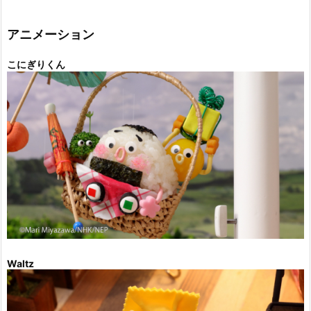
ゴ
リ
ー
アニメーション
こにぎりくん
Waltz