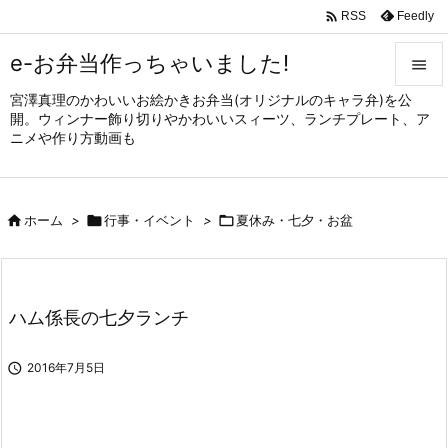

Feedly
RSS
e-お弁当作っちゃいました!

宮澤真理のかわいいお絵かきお弁当(オリジナルのキャラ弁)を公

開。ウィンナー飾り切りやかわいいスィーツ、ランチプレート、ア
メニュ
ニメや作り方動画も

サイド


ホーム
>

行事・イベント
>

夏休み・七夕・お盆
前へ

次へ

ハム係長の七夕ランチ
検索

2016年7月5日