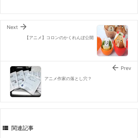
o
k

Next
【アニメ】コロンのかくれんぼ公開

Prev
アニメ作家の落とし穴？

関連記事