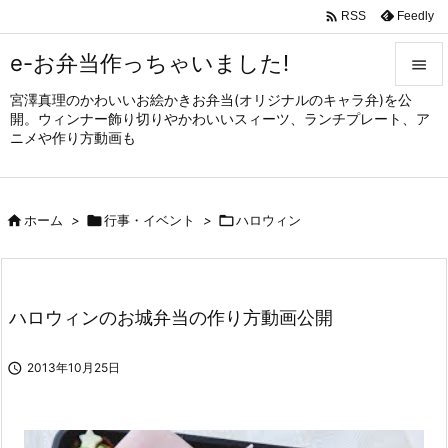

Feedly
RSS
e-お弁当作っちゃいました!

宮澤真理のかわいいお絵かきお弁当(オリジナルのキャラ弁)を公

開。ウィンナー飾り切りやかわいいスィーツ、ランチプレート、ア
メニュ
ニメや作り方動画も

サイド


ホーム
>

行事・イベント
>

ハロウィン
前へ

次へ

ハロウィンのお城弁当の作り方動画公開
検索

2013年10月25日