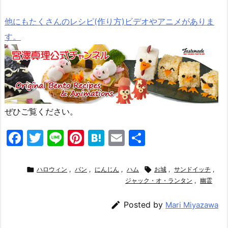
他にもたくさんのレシピ(作り方)ビデオやアニメがありま
す。
ぜひご覧ください。
F
T
Li
Pi
H
E
共
a
w
n
nt
at
m
有
c
itt
e
er
e
ai

ハロウィン
,
パン
,
にんじん
,
ハム

お城
,
サンドイッチ
,
e
er
e
n
l
ジャック・オ・ランタン
,
幽霊
b
st
a

Posted by
Mari Miyazawa
o