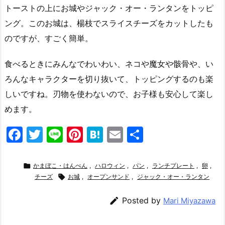
トーストの上にお城やジャック・オー・ランタンをトッピ
ング。このお城は、楊枝でスライスチーズをカットしたも
のですが、すごく簡単。
食べるときにみんなでわいわい、ネコや魔女や骸骨や、い
ろんなキャラクターを切り抜いて、トッピングするのも楽
しいですね。刃物を使わないので、お子様も安心して楽し
めます。
F
T
Li
Pi
H
E
共
a
w
n
nt
at
m
有
c
itt
e
er
e
ai

かまぼこ・はんぺん
,
ハロウィン
,
パン
,
ランチプレート
,
卵
,
e
チーズ
er

お城
,
e
オープンサンド
n
l
,
ジャック・オー・ランタン
b
st
a

Posted by
Mari Miyazawa
o