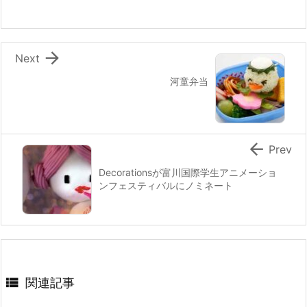
o
k

Next
河童弁当

Prev
Decorationsが富川国際学生アニメーショ
ンフェスティバルにノミネート

関連記事