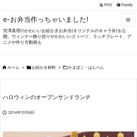

Feedly
RSS
e-お弁当作っちゃいました!

宮澤真理のかわいいお絵かきお弁当(オリジナルのキャラ弁)を公

開。ウィンナー飾り切りやかわいいスィーツ、ランチプレート、ア
メニュ
ニメや作り方動画も

サイド


ホーム
>

お絵かき材料
>

かまぼこ・はんぺん
前へ

次へ

ハロウィンのオープンサンドランチ
検索

2014年10月6日