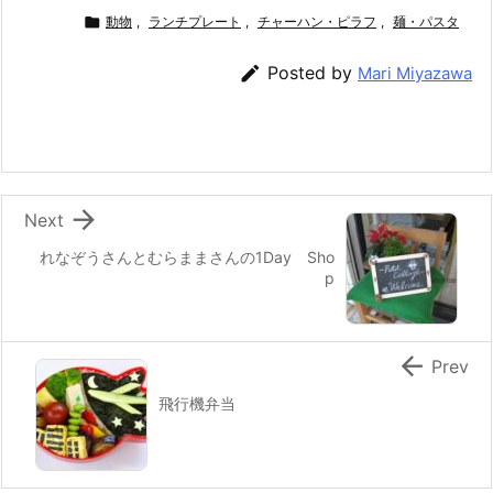
c
itt
e
er
e
ai

動物
,
ランチプレート
,
チャーハン・ピラフ
,
麺・パスタ
e
er
e
n
l

Posted by
Mari Miyazawa
b
st
a
o
o
k

Next
れなぞうさんとむらままさんの1Day Sho
p

Prev
飛行機弁当