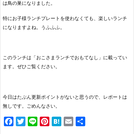
は鳥の巣になりました。
特にお子様ランチプレートを使わなくても、楽しいランチ
になりますよね。うふふふ。
このランチは「おこさまランチでおもてなし」に載ってい
ます。ぜひご覧ください。
今日はたぶん更新ポイントがないと思うので、レポートは
無しです。ごめんなさい。
F
T
Li
Pi
H
E
共
a
w
n
nt
at
m
有