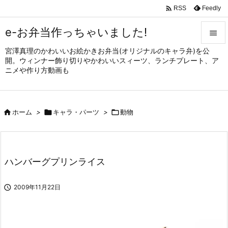

Feedly
RSS
e-お弁当作っちゃいました!

宮澤真理のかわいいお絵かきお弁当(オリジナルのキャラ弁)を公

開。ウィンナー飾り切りやかわいいスィーツ、ランチプレート、ア
メニュ
ニメや作り方動画も

サイド


ホーム
>

キャラ・パーツ
>

動物
前へ

次へ

ハンバーグプリンライス
検索

2009年11月22日