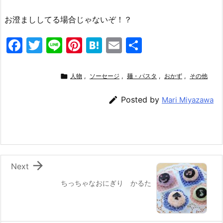
お澄まししてる場合じゃないぞ！？
F
T
Li
Pi
H
E
共
a
w
n
nt
at
m
有
c
itt
e
er
e
ai

人物
,
ソーセージ
,
麺・パスタ
,
おかず
,
その他
e
er
e
n
l

Posted by
Mari Miyazawa
b
st
a
o
o
k

Next
ちっちゃなおにぎり かるた