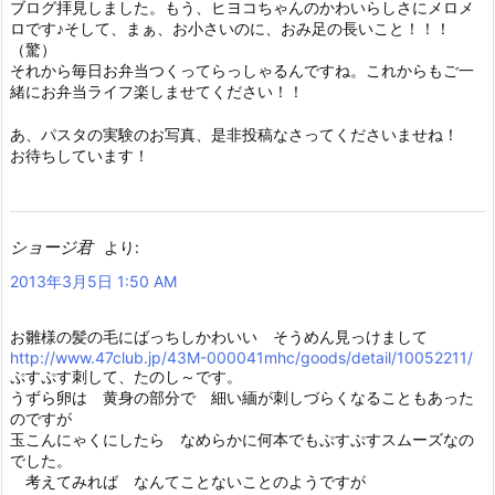
ブログ拝見しました。もう、ヒヨコちゃんのかわいらしさにメロメ
ロです♪そして、まぁ、お小さいのに、おみ足の長いこと！！！
（驚）
それから毎日お弁当つくってらっしゃるんですね。これからもご一
緒にお弁当ライフ楽しませてください！！
あ、パスタの実験のお写真、是非投稿なさってくださいませね！
お待ちしています！
ショージ君
より:
2013年3月5日 1:50 AM
お雛様の髪の毛にばっちしかわいい そうめん見っけまして
http://www.47club.jp/43M-000041mhc/goods/detail/10052211/
ぷすぷす刺して、たのし～です。
うずら卵は 黄身の部分で 細い緬が刺しづらくなることもあった
のですが
玉こんにゃくにしたら なめらかに何本でもぷすぷすスムーズなの
でした。
考えてみれば なんてことないことのようですが