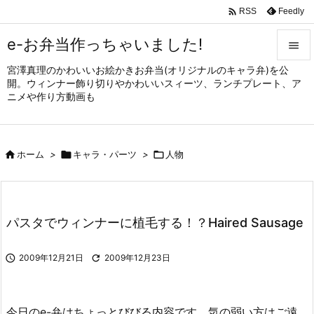

Feedly
RSS
e-お弁当作っちゃいました!

宮澤真理のかわいいお絵かきお弁当(オリジナルのキャラ弁)を公

開。ウィンナー飾り切りやかわいいスィーツ、ランチプレート、ア
メニュ
ニメや作り方動画も

サイド


ホーム
>

キャラ・パーツ
>

人物
前へ

次へ

パスタでウィンナーに植毛する！？Haired Sausage
検索

2009年12月21日

2009年12月23日
今日のe-弁はちょっとびびる内容です。気の弱い方はご遠