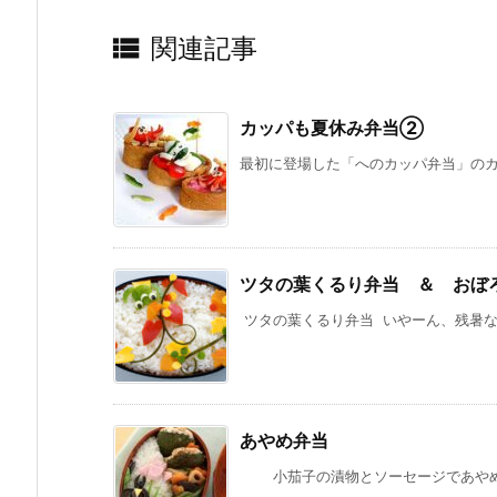

関連記事
カッパも夏休み弁当②
最初に登場した「へのカッパ弁当」のカッ
ツタの葉くるり弁当 ＆ おぼ
ツタの葉くるり弁当 いやーん、残暑なの
あやめ弁当
小茄子の漬物とソーセージであやめを作