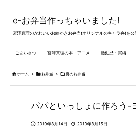
e-お弁当作っちゃいました!
宮澤真理のかわいいお絵かきお弁当(オリジナルのキャラ弁)を
ごあいさつ
宮澤真理の本・アニメ
活動歴・実績

ホーム
>

お弁当
>

夏のお弁当
パパといっしょに作ろう-

2010年8月14日

2010年8月15日