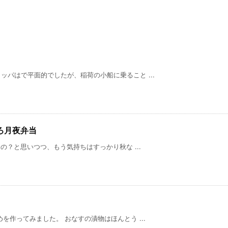
パはで平面的でしたが、稲荷の小船に乗ること ...
ろ月夜弁当
？と思いつつ、もう気持ちはすっかり秋な ...
ってみました。 おなすの漬物はほんとう ...