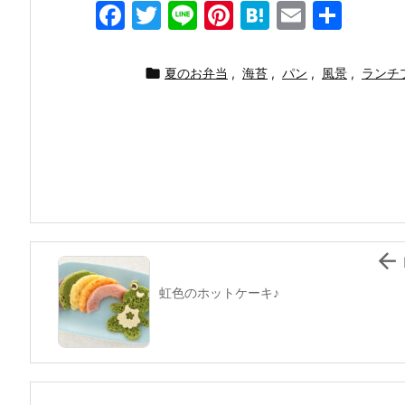
F
T
Li
Pi
H
E
共
a
w
n
nt
at
m
有
c
itt
e
er
e
ai

夏のお弁当
,
海苔
,
パン
,
風景
,
ランチ
e
er
e
n
l
b
st
a
o
o
k

虹色のホットケーキ♪