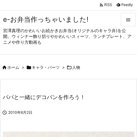

Feedly
RSS
e-お弁当作っちゃいました!

宮澤真理のかわいいお絵かきお弁当(オリジナルのキャラ弁)を公

開。ウィンナー飾り切りやかわいいスィーツ、ランチプレート、ア
メニュ
ニメや作り方動画も

サイド


ホーム
>

キャラ・パーツ
>

人物
前へ

次へ

パパと一緒にデコパンを作ろう！
検索

2010年6月2日