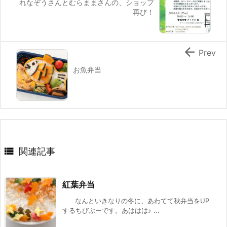
れなぞうさんとむらままさんの、ショップ
再び！

Prev
お魚弁当

関連記事
紅葉弁当
なんといきなりの冬に、あわてて秋弁当をUP
するちびぶーです。あははは♪ ...