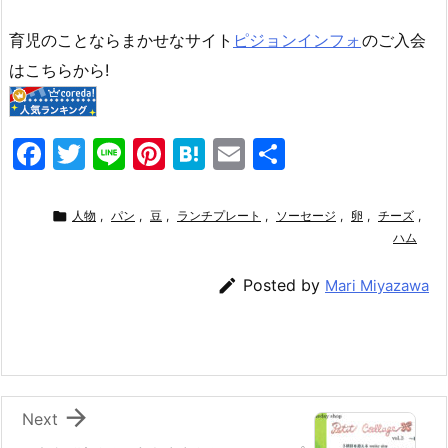
育児のことならまかせなサイト
ピジョンインフォ
のご入会
はこちらから!
F
T
Li
Pi
H
E
共
a
w
n
nt
at
m
有
c
itt
e
er
e
ai

人物
,
パン
,
豆
,
ランチプレート
,
ソーセージ
,
卵
,
チーズ
,
e
er
e
n
l
ハム
b
st
a

Posted by
Mari Miyazawa
o
o
k

Next