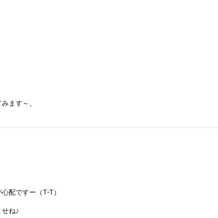
てみます～。
心配ですー（T-T）
せね♪