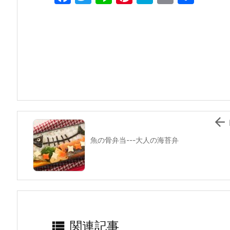
a
w
n
nt
at
m
有
c
itt
e
er
e
ai
e
er
e
n
l
b
st
a
o
o
k

魚の骨弁当---大人の海苔弁

関連記事