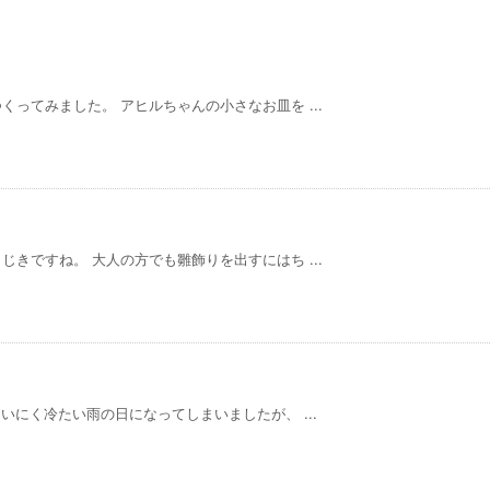
ってみました。 アヒルちゃんの小さなお皿を ...
きですね。 大人の方でも雛飾りを出すにはち ...
いにく冷たい雨の日になってしまいましたが、 ...