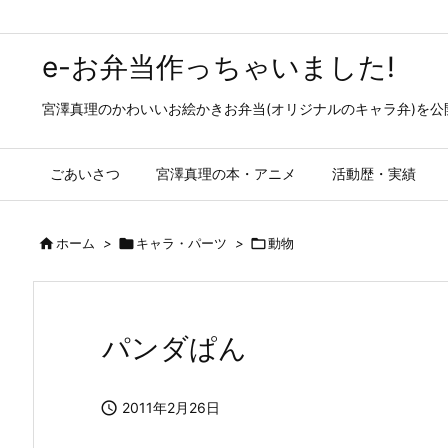
e-お弁当作っちゃいました!
宮澤真理のかわいいお絵かきお弁当(オリジナルのキャラ弁)を
ごあいさつ
宮澤真理の本・アニメ
活動歴・実績

ホーム
>

キャラ・パーツ
>

動物
パンダぱん

2011年2月26日