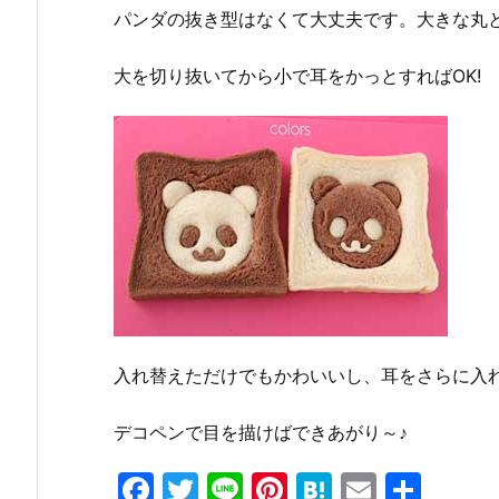
パンダの抜き型はなくて大丈夫です。大きな丸
大を切り抜いてから小で耳をかっとすればOK!
入れ替えただけでもかわいいし、耳をさらに入
デコペンで目を描けばできあがり～♪
F
T
Li
Pi
H
E
共