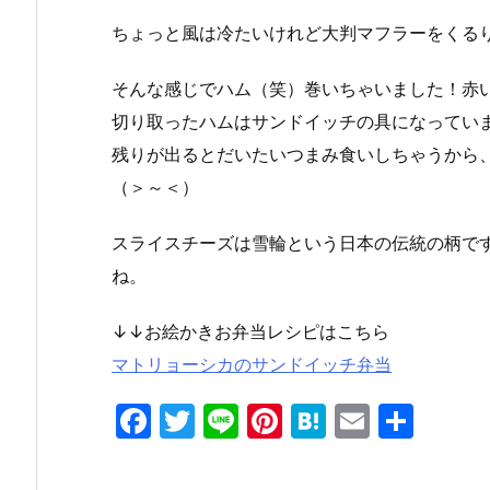
ちょっと風は冷たいけれど大判マフラーをくる
そんな感じでハム（笑）巻いちゃいました！赤
切り取ったハムはサンドイッチの具になってい
残りが出るとだいたいつまみ食いしちゃうから
（＞～＜）
スライスチーズは雪輪という日本の伝統の柄で
ね。
↓↓お絵かきお弁当レシピはこちら
マトリョーシカのサンドイッチ弁当
F
T
Li
Pi
H
E
共
a
w
n
nt
at
m
有