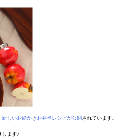
、
新しいお絵かきお弁当レシピが公開
されています。
します♪