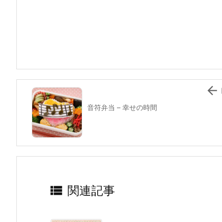
c
itt
e
er
e
ai
e
er
e
n
l
b
st
a
o
o
k

音符弁当 – 幸せの時間

関連記事