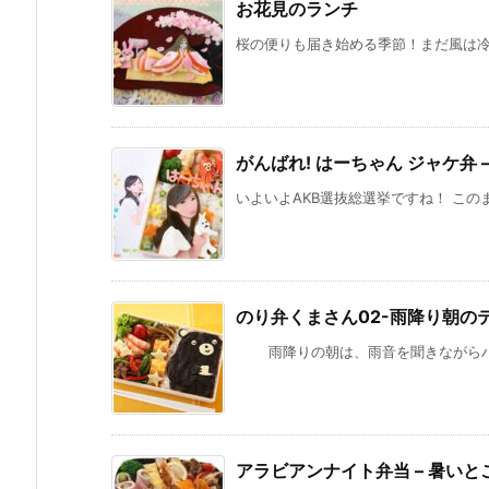
お花見のランチ
桜の便りも届き始める季節！まだ風は冷た
がんばれ! はーちゃん ジャケ弁 
いよいよAKB選抜総選挙ですね！ このま
のり弁くまさん02-雨降り朝の
雨降りの朝は、雨音を聞きながらハチミ
アラビアンナイト弁当 – 暑いと