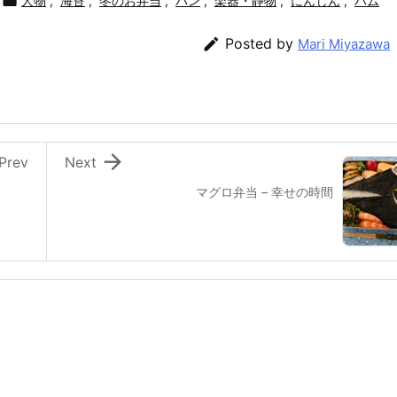

人物
,
海苔
,
冬のお弁当
,
パン
,
楽器・静物
,
にんじん
,
ハム

Posted by
Mari Miyazawa

Prev
Next
マグロ弁当 – 幸せの時間