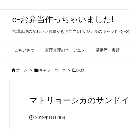
e-お弁当作っちゃいました!
宮澤真理のかわいいお絵かきお弁当(オリジナルのキャラ弁)を
ごあいさつ
宮澤真理の本・アニメ
活動歴・実績

ホーム
>

キャラ・パーツ
>

人物
マトリョーシカのサンドイッ

2012年11月28日