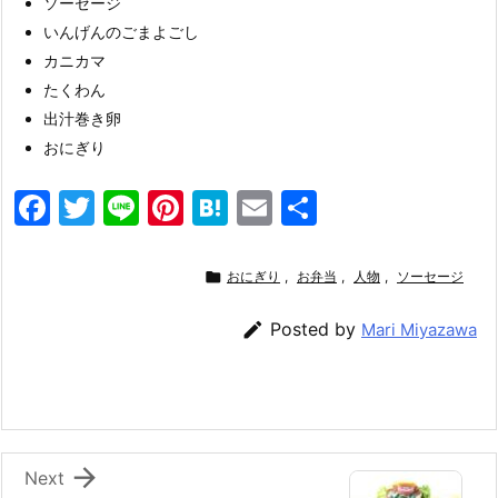
ソーセージ
いんげんのごまよごし
カニカマ
たくわん
出汁巻き卵
おにぎり
F
T
Li
Pi
H
E
共
a
w
n
nt
at
m
有
c
itt
e
er
e
ai

おにぎり
,
お弁当
,
人物
,
ソーセージ
e
er
e
n
l

Posted by
Mari Miyazawa
b
st
a
o
o
k

Next