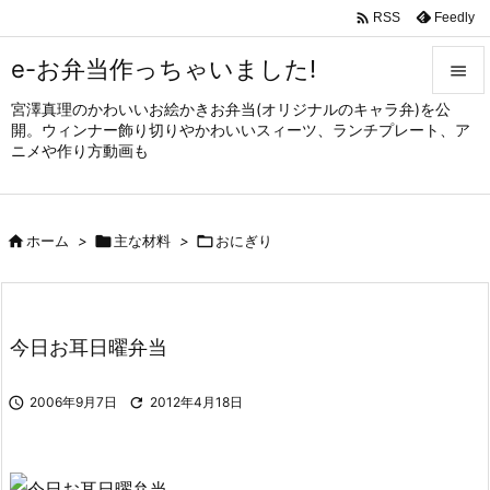

Feedly
RSS
e-お弁当作っちゃいました!

宮澤真理のかわいいお絵かきお弁当(オリジナルのキャラ弁)を公

開。ウィンナー飾り切りやかわいいスィーツ、ランチプレート、ア
メニュ
ニメや作り方動画も

サイド


ホーム
>

主な材料
>

おにぎり
前へ

次へ

今日お耳日曜弁当
検索

2006年9月7日

2012年4月18日