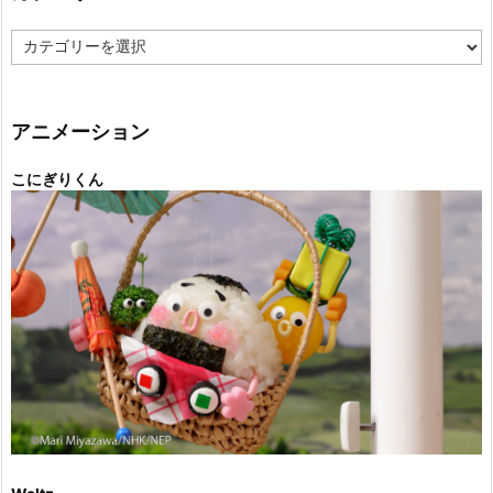
カ
テ
ゴ
リ
ー
アニメーション
こにぎりくん