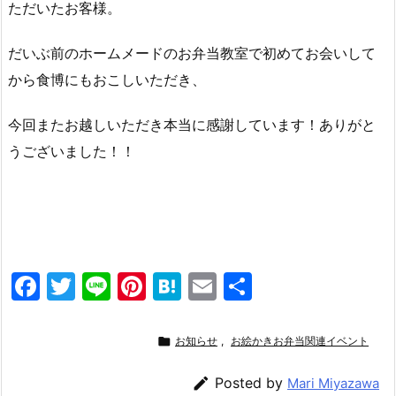
ただいたお客様。
だいぶ前のホームメードのお弁当教室で初めてお会いして
から食博にもおこしいただき、
今回またお越しいただき本当に感謝しています！ありがと
うございました！！
F
T
Li
Pi
H
E
共
a
w
n
nt
at
m
有
c
itt
e
er
e
ai

お知らせ
,
お絵かきお弁当関連イベント
e
er
e
n
l

Posted by
Mari Miyazawa