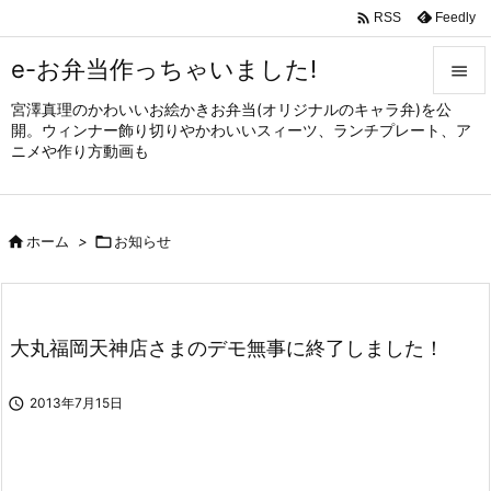

Feedly
RSS
e-お弁当作っちゃいました!

宮澤真理のかわいいお絵かきお弁当(オリジナルのキャラ弁)を公

開。ウィンナー飾り切りやかわいいスィーツ、ランチプレート、ア
メニュ
ニメや作り方動画も

サイド


ホーム
>

お知らせ
前へ

次へ

大丸福岡天神店さまのデモ無事に終了しました！
検索

2013年7月15日