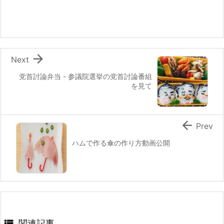
b
st
a
o
o
k

Next
党首討論弁当 - 参議院選挙の党首討論番組
を見て

Prev
ハムで作る傘の作り方動画公開

関連記事