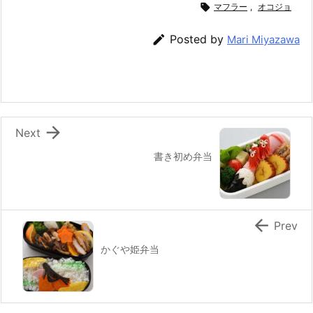
e
er
e
n
l

マフラー
,
オコジョ
b
st
a

Posted by
Mari Miyazawa
o
o
k

Next
書き初め弁当

Prev
かぐや姫弁当