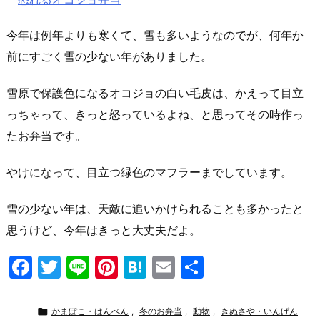
今年は例年よりも寒くて、雪も多いようなのでが、何年か
前にすごく雪の少ない年がありました。
雪原で保護色になるオコジョの白い毛皮は、かえって目立
っちゃって、きっと怒っているよね、と思ってその時作っ
たお弁当です。
やけになって、目立つ緑色のマフラーまでしています。
雪の少ない年は、天敵に追いかけられることも多かったと
思うけど、今年はきっと大丈夫だよ。
F
T
Li
Pi
H
E
共
a
w
n
nt
at
m
有
c
itt
e
er
e
ai

かまぼこ・はんぺん
,
冬のお弁当
,
動物
,
きぬさや・いんげん