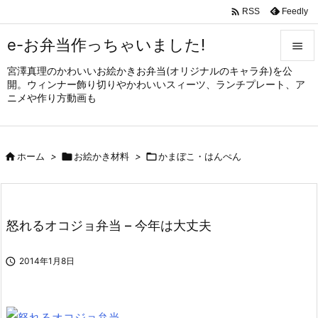

Feedly
RSS
e-お弁当作っちゃいました!

宮澤真理のかわいいお絵かきお弁当(オリジナルのキャラ弁)を公

開。ウィンナー飾り切りやかわいいスィーツ、ランチプレート、ア
メニュ
ニメや作り方動画も

サイド


ホーム
>

お絵かき材料
>

かまぼこ・はんぺん
前へ

次へ

怒れるオコジョ弁当 – 今年は大丈夫
検索

2014年1月8日