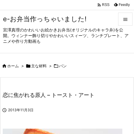

Feedly
RSS
e-お弁当作っちゃいました!

宮澤真理のかわいいお絵かきお弁当(オリジナルのキャラ弁)を公

開。ウィンナー飾り切りやかわいいスィーツ、ランチプレート、ア
メニュ
ニメや作り方動画も

サイド


ホーム
>

主な材料
>

パン
前へ

次へ

恋に焦がれる原人 – トースト・アート
検索

2013年11月3日