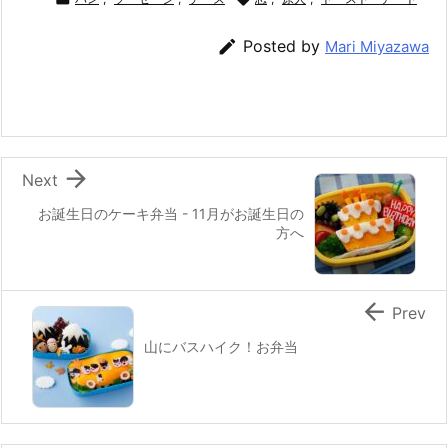
c
itt
e
er
e
ai
e
er
e
n
l

Posted by
Mari Miyazawa
b
st
a
o
o
k

Next
お誕生日のケーキ弁当 - 11月がお誕生日の
方へ

Prev
山にバスハイク！お弁当