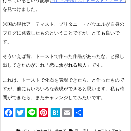
行っているという記事(
目にも美味しい“トースト・アート”
)
を見つけました。
米国の現代アーティスト、ブリタニー・パウエルが自身の
ブログに発表したものということですが、とても良いで
す。
そういえば昔、トーストで作った作品があったな、と探し
出してきたのがこれ「恋に焦がれる原人」です。
これは、トーストで化石を表現できたら、と作ったもので
すが、他にもいろいろな表現ができると思います。私も時
間ができたら、またチャレンジしてみたいです。
F
T
Li
Pi
H
E
共
a
w
n
nt
at
m
有

パン
,
ソーセージ
,
チーズ

恋
,
原人
,
トースト・アート