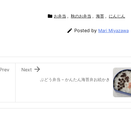

お弁当
,
秋のお弁当
,
海苔
,
にんじん

Posted by
Mari Miyazawa

Prev
Next
ぶどう弁当 – かんたん海苔弁お絵かき