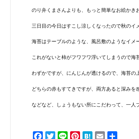
のり弁くまさんよりも、もっと簡単なお絵かき
三日目の今日はすこし涼しくなったので秋のイ
海苔はテーブルのような、風呂敷のようなイメ
これがないと柿がフワフワ浮いてしまうので海
わずかですが、にんじんが透けるので、海苔の
どちらの赤もすてきですが、両方あると深みを
などなど、しょうもない所にこだわって、一人
F
T
Li
Pi
H
E
共