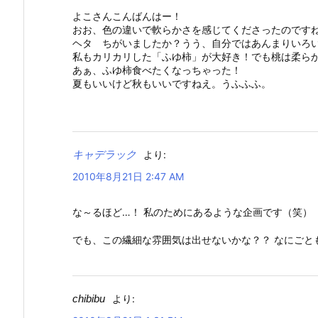
よこさんこんばんはー！
おお、色の違いで軟らかさを感じてくださったのです
ヘタ ちがいましたか？うう、自分ではあんまりいろ
私もカリカリした「ふゆ柿」が大好き！でも桃は柔ら
あぁ、ふゆ柿食べたくなっちゃった！
夏もいいけど秋もいいですねえ。うふふふ。
キャデラック
より:
2010年8月21日 2:47 AM
な～るほど…！ 私のためにあるような企画です（笑）
でも、この繊細な雰囲気は出せないかな？？ なにごと
chibibu
より: