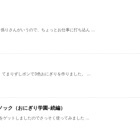
りさんがいうので、ちょっとお仕事に打ち込ん ...
てまりずしポンで3色おにぎりを作りました。 ...
本ノック（おにぎり学園-続編）
ゲットしましたのでさっそく使ってみました ...