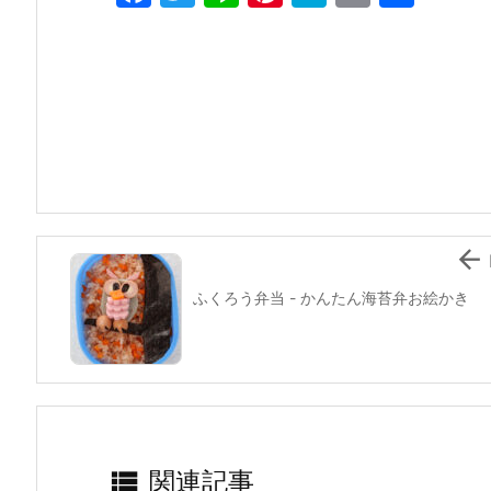
a
w
n
nt
at
m
有
c
itt
e
er
e
ai
e
er
e
n
l
b
st
a
o
o
k

ふくろう弁当 - かんたん海苔弁お絵かき

関連記事