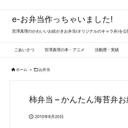
e-お弁当作っちゃいました!
宮澤真理のかわいいお絵かきお弁当(オリジナルのキャラ弁)を
ごあいさつ
宮澤真理の本・アニメ
活動歴・実績

ホーム
>

お弁当
柿弁当 – かんたん海苔弁

2010年8月20日