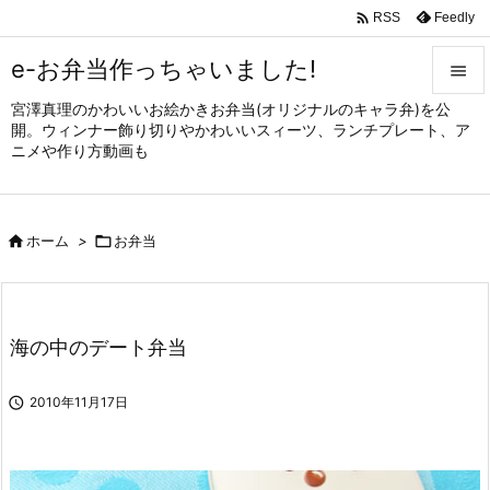

Feedly
RSS
e-お弁当作っちゃいました!

宮澤真理のかわいいお絵かきお弁当(オリジナルのキャラ弁)を公

開。ウィンナー飾り切りやかわいいスィーツ、ランチプレート、ア
メニュ
ニメや作り方動画も

サイド


ホーム
>

お弁当
前へ

次へ

海の中のデート弁当
検索

2010年11月17日