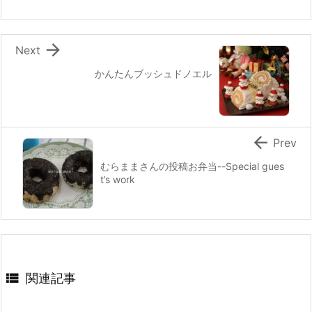
o
k

Next
かんたんブッシュドノエル

Prev
むらままさんの投稿お弁当--Special gues
t’s work

関連記事