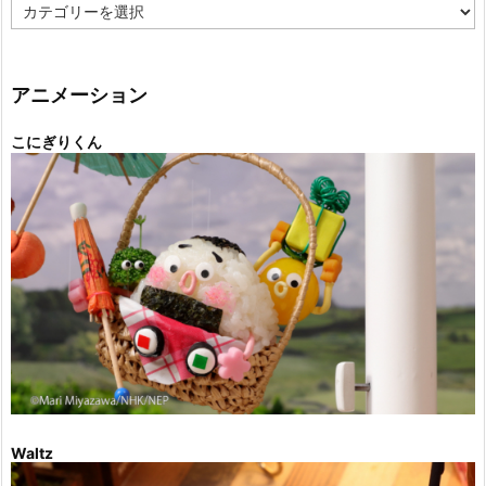
カ
テ
ゴ
リ
ー
アニメーション
こにぎりくん
Waltz