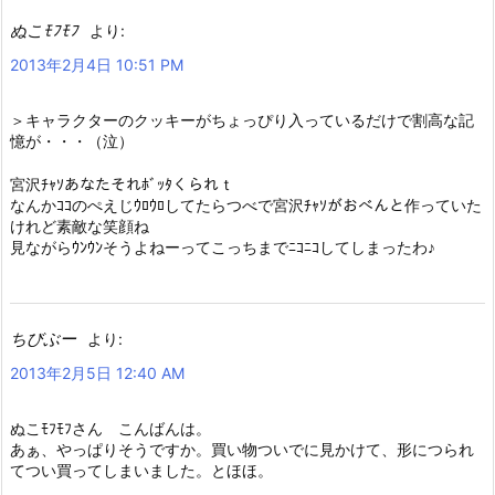
ぬこﾓﾌﾓﾌ
より:
2013年2月4日 10:51 PM
＞キャラクターのクッキーがちょっぴり入っているだけで割高な記
憶が・・・（泣）
宮沢ﾁｬｿあなたそれﾎﾞｯﾀくられｔ
なんかｺｺのぺえじｳﾛｳﾛしてたらつべで宮沢ﾁｬｿがおべんと作っていた
けれど素敵な笑顔ね
見ながらｳﾝｳﾝそうよねーってこっちまでﾆｺﾆｺしてしまったわ♪
ちびぶー
より:
2013年2月5日 12:40 AM
ぬこﾓﾌﾓﾌさん こんばんは。
あぁ、やっぱりそうですか。買い物ついでに見かけて、形につられ
てつい買ってしまいました。とほほ。