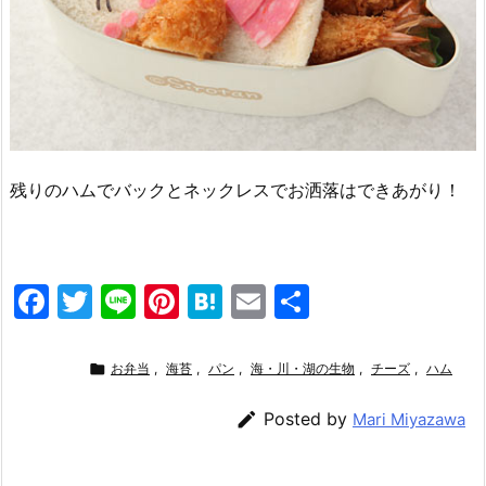
残りのハムでバックとネックレスでお洒落はできあがり！
F
T
Li
Pi
H
E
共
a
w
n
nt
at
m
有
c
itt
e
er
e
ai

お弁当
,
海苔
,
パン
,
海・川・湖の生物
,
チーズ
,
ハム
e
er
e
n
l

Posted by
Mari Miyazawa
b
st
a
o