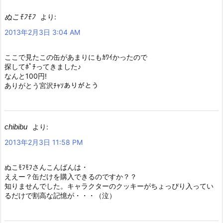
ぬこﾓﾌﾓﾌ
より:
2013年2月3日 3:04 AM
ここで見たこの缶があまりにもｶﾜｲかったので
探してﾎﾟﾁってきました♪
なんと100円!
ありがとう宮沢ﾁｬｿありがとう
chibibu
より:
2013年2月3日 11:58 PM
ぬこﾓﾌﾓﾌさんこんばんは・
ええー？缶だけを購入できるのですか？？
知りませんでした。キャラクターのクッキーがちょっぴり入ってい
るだけで割高な記憶が・・・（泣）