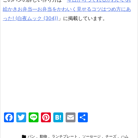
絵かきお弁当―お弁当をかわいく見せるコツはつめ方にあ
った! (白夜ムック (304))
」に掲載しています。
F
T
Li
Pi
H
E
共
a
w
n
nt
at
m
有
c
itt
e
er
e
ai

パン
,
動物
,
ランチプレート
,
ソーセージ
,
チーズ
,
ハム