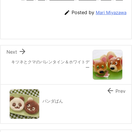
e
er
e
n
l

Posted by
Mari Miyazawa
b
st
a
o
o
k

Next
キツネとクマのバレンタイン＆ホワイトデ
ー

Prev
パンダぱん