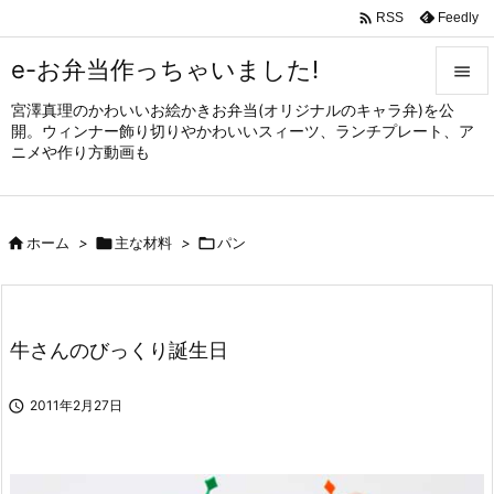

Feedly
RSS
e-お弁当作っちゃいました!

宮澤真理のかわいいお絵かきお弁当(オリジナルのキャラ弁)を公

開。ウィンナー飾り切りやかわいいスィーツ、ランチプレート、ア
メニュ
ニメや作り方動画も

サイド


ホーム
>

主な材料
>

パン
前へ

次へ

牛さんのびっくり誕生日
検索

2011年2月27日