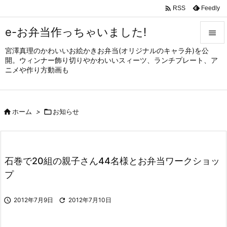

Feedly
RSS
e-お弁当作っちゃいました!

宮澤真理のかわいいお絵かきお弁当(オリジナルのキャラ弁)を公

開。ウィンナー飾り切りやかわいいスィーツ、ランチプレート、ア
メニュ
ニメや作り方動画も

サイド


ホーム
>

お知らせ
前へ

次へ

石巻で20組の親子さん44名様とお弁当ワークショッ
検索
プ

2012年7月9日

2012年7月10日