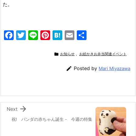
た。
F
T
Li
Pi
H
E
共
a
w
n
nt
at
m
有
c
itt
e
er
e
ai

お知らせ
,
お絵かきお弁当関連イベント
e
er
e
n
l

Posted by
Mari Miyazawa
b
st
a
o
o
k

Next
祝! パンダの赤ちゃん誕生 - 今週の特集