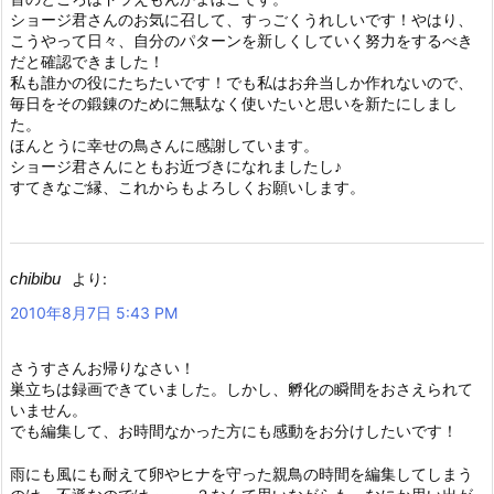
ショージ君さんのお気に召して、すっごくうれしいです！やはり、
こうやって日々、自分のパターンを新しくしていく努力をするべき
だと確認できました！
私も誰かの役にたちたいです！でも私はお弁当しか作れないので、
毎日をその鍛錬のために無駄なく使いたいと思いを新たにしまし
た。
ほんとうに幸せの鳥さんに感謝しています。
ショージ君さんにともお近づきになれましたし♪
すてきなご縁、これからもよろしくお願いします。
chibibu
より:
2010年8月7日 5:43 PM
さうすさんお帰りなさい！
巣立ちは録画できていました。しかし、孵化の瞬間をおさえられて
いません。
でも編集して、お時間なかった方にも感動をお分けしたいです！
雨にも風にも耐えて卵やヒナを守った親鳥の時間を編集してしまう