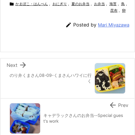
c
itt
e
er
e
ai

かまぼこ・はんぺん
,
おにぎり
,
夏のお弁当
,
お弁当
,
海苔
,
鳥
,
e
er
e
n
l
昆布
,
卵
b
st
a

Posted by
Mari Miyazawa
o
o
k

Next
のり弁くまさん08-09-くまさんハワイに行
く

Prev
キャデラックさんのお弁当--Special gues
t's work