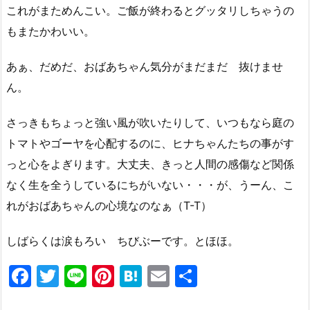
これがまためんこい。ご飯が終わるとグッタリしちゃうの
もまたかわいい。
あぁ、だめだ、おばあちゃん気分がまだまだ 抜けませ
ん。
さっきもちょっと強い風が吹いたりして、いつもなら庭の
トマトやゴーヤを心配するのに、ヒナちゃんたちの事がす
っと心をよぎります。大丈夫、きっと人間の感傷など関係
なく生を全うしているにちがいない・・・が、うーん、こ
れがおばあちゃんの心境なのなぁ（T-T）
しばらくは涙もろい ちびぶーです。とほほ。
F
T
Li
Pi
H
E
共
a
w
n
nt
at
m
有