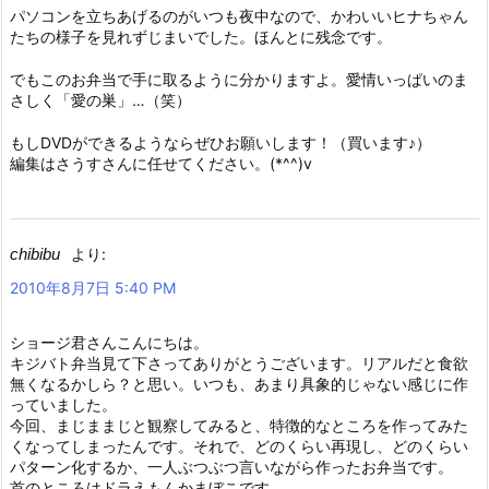
パソコンを立ちあげるのがいつも夜中なので、かわいいヒナちゃん
たちの様子を見れずじまいでした。ほんとに残念です。
でもこのお弁当で手に取るように分かりますよ。愛情いっぱいのま
さしく「愛の巣」…（笑）
もしDVDができるようならぜひお願いします！（買います♪）
編集はさうすさんに任せてください。(*^^)v
chibibu
より:
2010年8月7日 5:40 PM
ショージ君さんこんにちは。
キジバト弁当見て下さってありがとうございます。リアルだと食欲
無くなるかしら？と思い。いつも、あまり具象的じゃない感じに作
っていました。
今回、まじままじと観察してみると、特徴的なところを作ってみた
くなってしまったんです。それで、どのくらい再現し、どのくらい
パターン化するか、一人ぶつぶつ言いながら作ったお弁当です。
首のところはドラえもんかまぼこです。