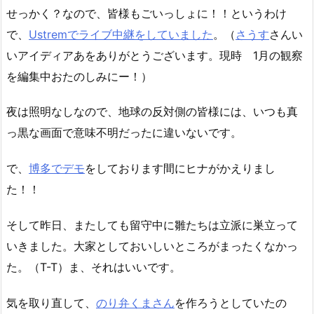
せっかく？なので、皆様もごいっしょに！！というわけ
で、
Ustremでライブ中継をしていました
。（
さうす
さんい
いアイディアあをありがとうございます。現時 1月の観察
を編集中おたのしみにー！）
夜は照明なしなので、地球の反対側の皆様には、いつも真
っ黒な画面で意味不明だったに違いないです。
で、
博多でデモ
をしております間にヒナがかえりまし
た！！
そして昨日、またしても留守中に雛たちは立派に巣立って
いきました。大家としておいしいところがまったくなかっ
た。（T-T）ま、それはいいです。
気を取り直して、
のり弁くまさん
を作ろうとしていたの