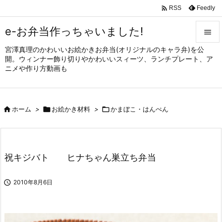

Feedly
RSS
e-お弁当作っちゃいました!

宮澤真理のかわいいお絵かきお弁当(オリジナルのキャラ弁)を公

開。ウィンナー飾り切りやかわいいスィーツ、ランチプレート、ア
メニュ
ニメや作り方動画も

サイド


ホーム
>

お絵かき材料
>

かまぼこ・はんぺん
前へ

次へ

祝キジバト ヒナちゃん巣立ち弁当
検索

2010年8月6日