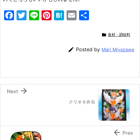
F
T
Li
Pi
H
E
共
a
w
n
nt
at
m
有
c
itt
e
er
e
ai

食材・調味料
e
er
e
n
l

Posted by
Mari Miyazawa
b
st
a
o
o
k

Next
クリオネ弁当

Prev