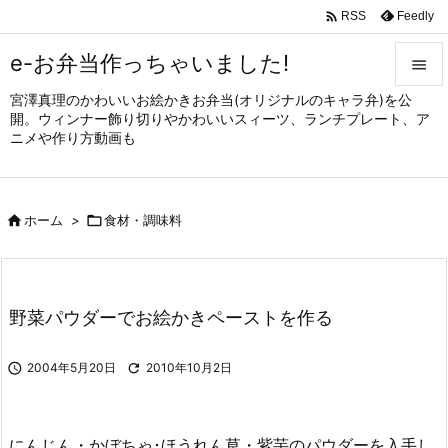

Feedly
RSS
e-お弁当作っちゃいました!

宮澤真理のかわいいお絵かきお弁当(オリジナルのキャラ弁)を公

開。ウィンナー飾り切りやかわいいスィーツ、ランチプレート、ア
メニュ
ニメや作り方動画も

サイド


ホーム
>

食材・調味料
前へ

次へ

野菜パウダーでお絵かきペーストを作る
検索

2004年5月20日

2010年10月2日
にんじん・かぼちゃ･ほうれん草・紫芋のパウダーを入手し