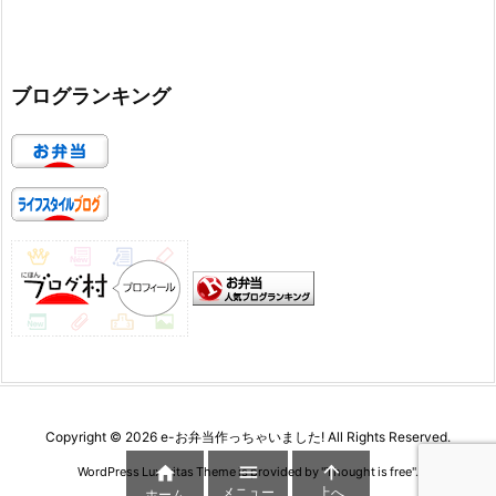
ブログランキング
Copyright ©
2026
e-お弁当作っちゃいました!
All Rights Reserved.



WordPress Luxeritas Theme is provided by "
Thought is free
".
メニュー
上へ
ホーム