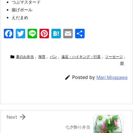
つぶマスタード
揚げボール
えだまめ
F
T
Li
Pi
H
E
共
a
w
n
nt
at
m
有
c
itt
e
er
e
ai

夏のお弁当
,
海苔
,
パン
,
遠足・ハイキング・行楽
,
ソーセージ
,
e
er
e
n
l
卵
b
st
a

Posted by
Mari Miyazawa
o
o
k

Next
七夕飾り弁当