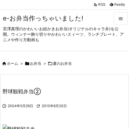

Feedly
RSS
e-お弁当作っちゃいました!

宮澤真理のかわいいお絵かきお弁当(オリジナルのキャラ弁)を公

開。ウィンナー飾り切りやかわいいスィーツ、ランチプレート、ア
メニュ
ニメや作り方動画も

サイド


ホーム
>

お弁当
>

夏のお弁当
前へ

次へ

野球観戦弁当②
検索

2004年5月26日

2010年8月20日