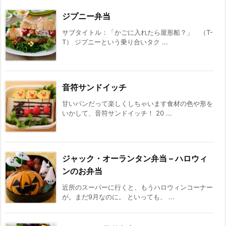
ジプニー弁当
サブタイトル：「かごに入れたら屋形船？」 （T-
T） ジプニーという乗り合いタク ...
音符サンドイッチ
甘いパンだって楽しくしちゃいます食材の色や形を
いかして、音符サンドイッチ！ 20 ...
ジャック・オーランタン弁当 – ハロウィ
ンのお弁当
近所のスーパーに行くと、もうハロウィンコーナー
が。まだ9月なのに。 といっても、 ...