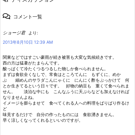
コメント一覧
ショージ君
より:
2013年8月10日 12:39 AM
関東などではすごい豪雨が続き被害も大変な気候続きです。
西の方は猛暑がたまらんです。
酸っぱくて冷たくつるつるした物しか食べられません。
まずは食欲全くなしで、常食はところてんに もずくに、めか
ぶ 細めんのサラダこんにゃくに にんにく酢をぶっかけて 何
とか生きてるという日々です。 好物の納豆も 重くて食べられま
せん。 淡泊な中にも こんなふうに天ぷらなども加えなければ
なりませんよね。
イメージを膨らませて 食べてくれる人への料理をばりばり作るけ
ど
味見するだけで 自分の作ったものには 食欲湧きません。
早く涼しくなってくれるといいのですが。