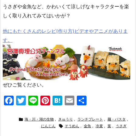
うさぎや金魚など、かわいくて涼しげなキャラクターを楽
しく取り入れてみてはいかが？
他にもたくさんのレシピ(作り方)ビデオやアニメがありま
す。
ぜひご覧ください。
F
T
Li
Pi
H
E
共
a
w
n
nt
at
m
有
c
itt
e
er
e
ai

海・川・湖の生物
,
きゅうり
,
ランチプレート
,
麺・パスタ
,
e
er
にんじん
e

n
そうめん
l
,
金魚
,
冷麦
,
葉
,
うさぎ