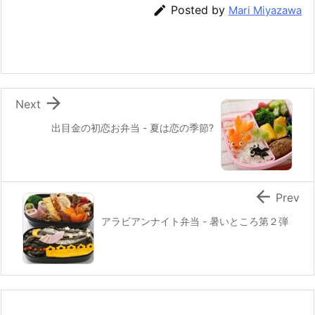
b
st
a

Posted by
Mari Miyazawa
o
o
k

Next
出目金の初恋お弁当 - 夏は恋の季節?

Prev
アラビアンナイト弁当 - 暑いところ第２弾