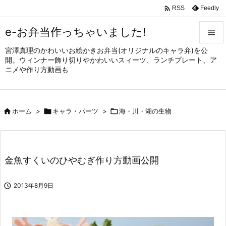

Feedly
RSS
e-お弁当作っちゃいました!

宮澤真理のかわいいお絵かきお弁当(オリジナルのキャラ弁)を公

開。ウィンナー飾り切りやかわいいスィーツ、ランチプレート、ア
メニュ
ニメや作り方動画も

サイド


ホーム
>

キャラ・パーツ
>

海・川・湖の生物
前へ

次へ

金魚すくいのひやむぎ作り方動画公開
検索

2013年8月9日