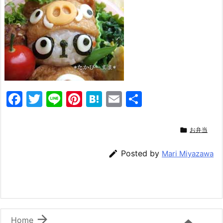
F
T
Li
Pi
H
E
共
a
w
n
nt
at
m
有
c
itt
e
er
e
ai

お弁当
e
er
e
n
l

Posted by
Mari Miyazawa
b
st
a
o
o
k

Home