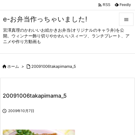

Feedly
RSS
e-お弁当作っちゃいました!

宮澤真理のかわいいお絵かきお弁当(オリジナルのキャラ弁)を公

開。ウィンナー飾り切りやかわいいスィーツ、ランチプレート、ア
メニュ
ニメや作り方動画も

サイド


ホーム
>

20091006takapimama_5
前へ

次へ

20091006takapimama_5
検索

2009年10月7日