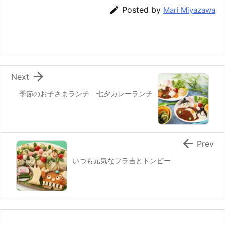
e
er
e
n
l

Posted by
Mari Miyazawa
b
st
a
o
o
k

Next
季節のお子さまランチ 七夕カレーランチ

Prev
いつも元気なフラ吉とトンピー