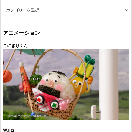
カ
テ
ゴ
リ
ー
アニメーション
こにぎりくん
Waltz