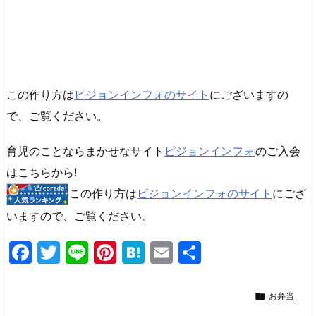
この作り方は
ピジョンインフォのサイト
にございますの
で、ご覧ください。
育児のことならまかせなサイト
ピジョンインフォ
のご入会
はこちらから!
この作り方は
ピジョンインフォのサイト
にござ
いますので、ご覧ください。
F
T
Li
Pi
H
E
共
a
w
n
nt
at
m
有
c
itt
e
er
e
ai

お弁当