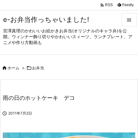

Feedly
RSS
e-お弁当作っちゃいました!

宮澤真理のかわいいお絵かきお弁当(オリジナルのキャラ弁)を公

開。ウィンナー飾り切りやかわいいスィーツ、ランチプレート、ア
メニュ
ニメや作り方動画も

サイド


ホーム
>

お弁当
前へ

次へ

雨の日のホットケーキ デコ
検索

2011年7月2日