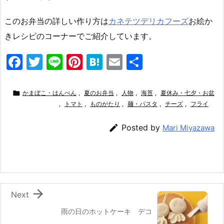
このお弁当の詳しい作り方は
カネテツデリカフーズ
お絵か
きレシピのコーナーでご紹介しています。
F
T
Li
Pi
H
E
共
a
w
n
nt
at
m
有
c
itt
e
er
e
ai

かまぼこ・はんぺん
,
夏のお弁当
,
人物
,
海苔
,
夏休み・七夕・お盆
e
er
,
トマト
e
,
ものがたり
n
,
l
麺・パスタ
,
チーズ
,
フライ
b
st
a

Posted by
Mari Miyazawa
o
o
k

Next
雨の日のホットケーキ デコ