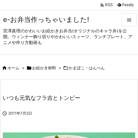

Feedly
RSS
e-お弁当作っちゃいました!

宮澤真理のかわいいお絵かきお弁当(オリジナルのキャラ弁)を公

開。ウィンナー飾り切りやかわいいスィーツ、ランチプレート、ア
メニュ
ニメや作り方動画も

サイド


ホーム
>

お絵かき材料
>

かまぼこ・はんぺん
前へ

次へ

いつも元気なフラ吉とトンピー
検索

2011年7月2日