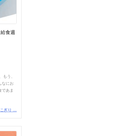
!給食週
、もう、
んなにお
食であま
ぎり ...