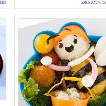
雛様
記事を読む
雪の