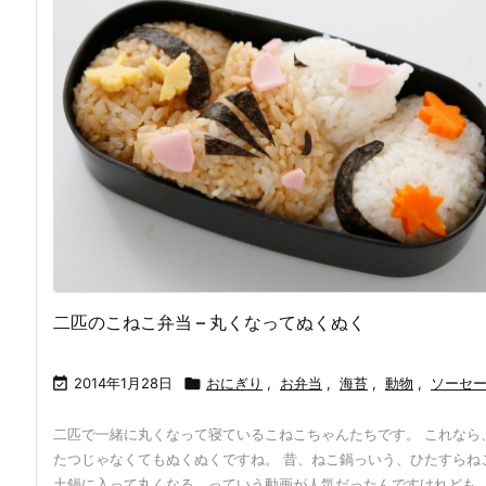
二匹のこねこ弁当 – 丸くなってぬくぬく

2014年1月28日

おにぎり
,
お弁当
,
海苔
,
動物
,
ソーセ
二匹で一緒に丸くなって寝ているこねこちゃんたちです。 これなら
たつじゃなくてもぬくぬくですね。 昔、ねこ鍋っいう、ひたすらね
土鍋に入って丸くなる、っていう動画が人気だったんですけれども