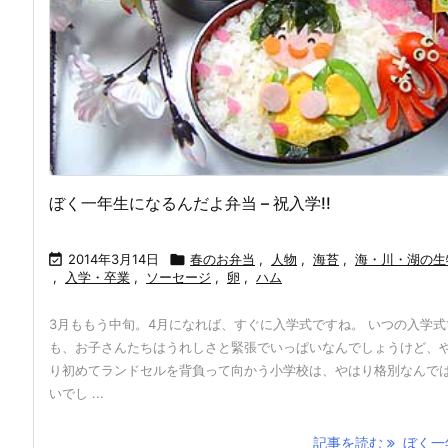
ぼく一年生になるんだよ弁当 – 祝入学!!

2014年3月14日

春のお弁当
,
人物
,
海苔
,
海・川・湖の生
,
入学・卒業
,
ソーセージ
,
卵
,
ハム
3月ももう中旬。4月になれば、すぐに入学式ですね。 いつの入学式
も、お子さんたちはうれしさと緊張でいっぱいなんでしょうけど、
り初めてランドセルを背負って向かう小学校は、やはり格別なんで
いでし ...
記事を読む
ぼく一年 