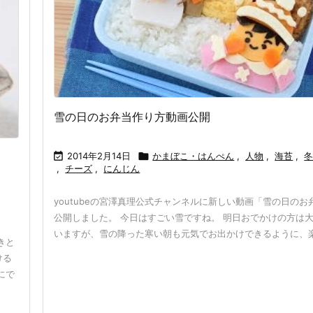
雪の日のお弁当作り方動画公開

2014年2月14日

かまぼこ・はんぺん
,
人物
,
海苔
,
,
チーズ
,
にんじん
youtubeの宮澤真理公式チャンネルに新しい動画「雪の日のお
公開しました。 今日はすごい雪ですね。 明日おでかけの方は
いますが、雪の降った寒い朝も元気でお出かけできるように、楽し
きと
ける
にで