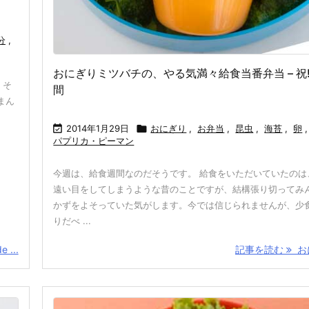
分
,
おにぎりミツバチの、やる気満々給食当番弁当 – 祝
、そ
間
まん

2014年1月29日

おにぎり
,
お弁当
,
昆虫
,
海苔
,
卵
,
パプリカ・ピーマン
今週は、給食週間なのだそうです。 給食をいただいていたのは
遠い目をしてしまうような昔のことですが、結構張り切ってみ
かずをよそっていた気がします。今では信じられませんが、少
りだべ ...
...
記事を読む
おに