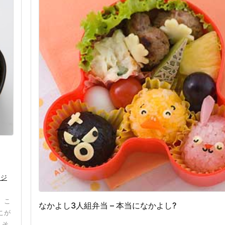
ージ
、こ
なかよし3人組弁当 – 本当になかよし?
こが
、そ