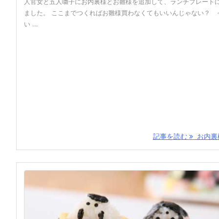
人官女と五人囃子にお内裏様とお雛様を追加して、ランチプレート
ました。 ここまでつくればお雛様買わなくてもいいんじゃない？ 
い ...
記事を読む
お内裏様 