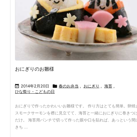
おにぎりのお雛様

2014年2月20日

春のお弁当
,
おにぎり
,
海苔
,
ひな祭り・こどもの日
おにぎりで作ったかわいいお雛様です。 作り方はとても簡単。卵焼
スモークサーモンを襟に見立てて、海苔と一緒におにぎりに巻きつ
だけ。 海苔用パンチで切って作った眼や口を貼れば、あっという間
きち ...