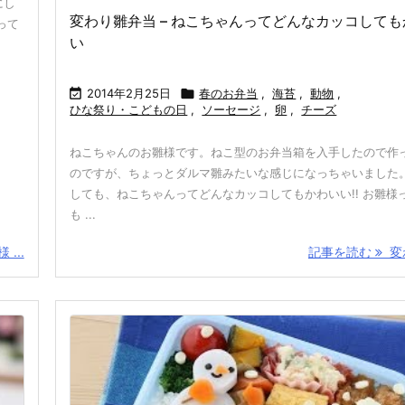
にし
変わり雛弁当 – ねこちゃんってどんなカッコして
って
い

2014年2月25日

春のお弁当
,
海苔
,
動物
,
ひな祭り・こどもの日
,
ソーセージ
,
卵
,
チーズ
ねこちゃんのお雛様です。ねこ型のお弁当箱を入手したので作
のですが、ちょっとダルマ雛みたいな感じになっちゃいました。
しても、ねこちゃんってどんなカッコしてもかわいい!! お雛様
も ...
...
記事を読む
変わ