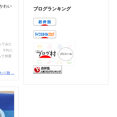
もかわい
ブログランキング
ってみた
 それに
って何度
り雛 ...