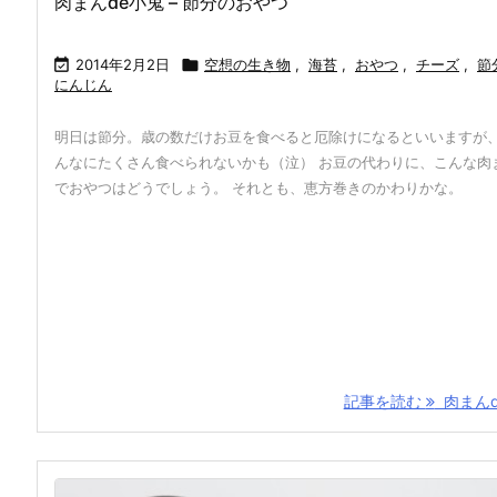
肉まんde小鬼 – 節分のおやつ

2014年2月2日

空想の生き物
,
海苔
,
おやつ
,
チーズ
,
節
にんじん
明日は節分。歳の数だけお豆を食べると厄除けになるといいますが
んなにたくさん食べられないかも（泣） お豆の代わりに、こんな肉
でおやつはどうでしょう。 それとも、恵方巻きのかわりかな。
記事を読む
肉まんde 