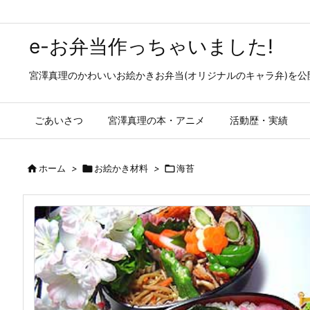
e-お弁当作っちゃいました!
宮澤真理のかわいいお絵かきお弁当(オリジナルのキャラ弁)を
ごあいさつ
宮澤真理の本・アニメ
活動歴・実績

ホーム
>

お絵かき材料
>

海苔