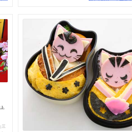
ート
た三