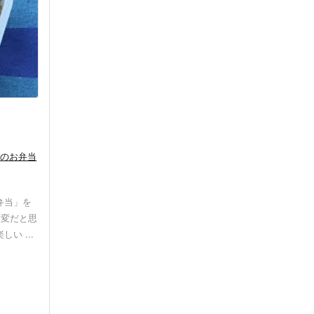
冬のお弁当
弁当」を
大変だと思
い ...