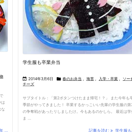
学生服も卒業弁当
物

2014年3月6日

春のお弁当
,
海苔
,
入学・卒業
,
ソー
チーズ
で
サブタイトル：「第2ボタンつけたまま帰宅！？」 また今年も
やは
季節がやってきました！ 卒業するかっこいい先輩の学生服の第
はな
の争奪戦があったリしましたけ。今もあるのかしら。 最近は学
ま ...
...
記事を読む
学生服も