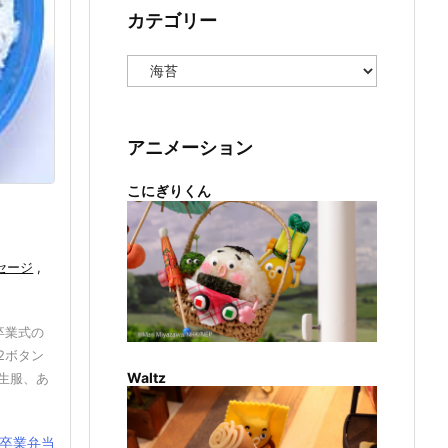
カテゴリー
カ
テ
ゴ
リ
ー
アニメーション
こにぎりくん
セージ
,
卒業式の
2ボタン
Waltz
生服、あ
卒業弁当