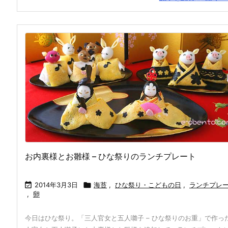
お内裏様とお雛様 – ひな祭りのランチプレート

2014年3月3日

海苔
,
ひな祭り・こどもの日
,
ランチプレ
,
卵
今日はひな祭り。「三人官女と五人囃子 – ひな祭りのお重」で作っ